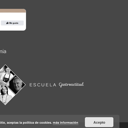
mía
Acepto
itio, aceptas la política de cookies.
más información