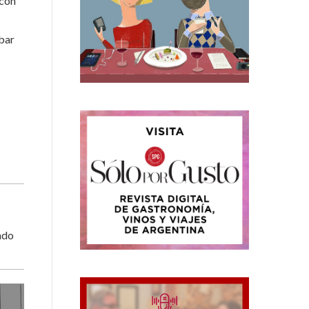
 con
obar
ado