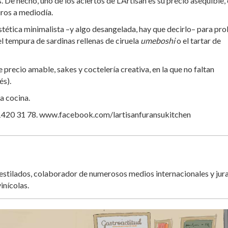
 De hecho, uno de los aciertos de L'Artisan es su precio asequible,
uros a mediodía.
estética minimalista –y algo desangelada, hay que decirlo– para pr
el tempura de sardinas rellenas de ciruela
umeboshi
o el tartar de
precio amable, sakes y coctelería creativa, en la que no faltan
és).
a cocina.
 91420 31 78. www.facebook.com/lartisanfuransukitchen
destilados, colaborador de numerosos medios internacionales y jur
inícolas.