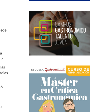
esde
ra
je.
 las
arias
ió
en,