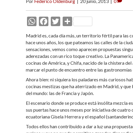
Por
Federico Oldenburg
|
20 junio, 2013
|
0
W
F
T
C
h
ac
w
o
Madrid es, cada día más, un territorio fértil para las
at
e
itt
m
hace unos años, los que pateamos las calles de la ciu
s
b
er
p
sensaciones, vemos como aparecen propuestas singulare
aderezadas con un rico toque creativo. La Panamerica
A
o
ar
cocinas de América, y Chifa, nacido de la chistera del
p
o
ti
marcar el punto de encuentro entre las gastronomías 
p
k
r
Ahora bien: ni siquiera los paladares más curiosos hab
cocinas mestizas que ha aterrizado en Madrid, y que b
del mundo: las de Francia y Japón.
El escenario donde se produce está insólita mezcla es L
sus puertas hace unos meses por iniciativa de cuatro 
ecuatoriana Gisela Herrera y el español (santanderin
Todos ellos han contribuido a dar a luz una propuesta