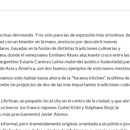
 cocinas del mundo. Y no sólo para las de expresión más ortodoxa: d
dad con un tenedor en la mano, ansiosos por descubrir nuevas
s, basadas en la fusión de distintas tradiciones culinarias y
na, donde el venezolano Emiliano Reyes alucinante cruce entre las
 argentino Estanis Carenzo (
alma mater
del asiático Sudestada) pa
de Asia y América, son dos buenos ejemplos de este nuevo mestiza
íamos oído hablar hasta ahora de la "furansu kitchen", la última de
ebe sin prejuicios de dos de las más importantes tradiciones culin
'Artisan, un pequeño local sito en el centro de la ciudad, y que abr
cocineros: los franco-nipones Gohei KIshi y Stéphane Shoji, la
o, más precisamente) Javier Alonso.
 informal, pero tremendamente original, orientada a un público jov