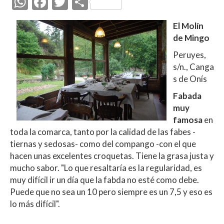
W
F
T
C
h
ac
w
o
El Molín
at
e
itt
m
de Mingo
s
b
er
p
Peruyes,
A
o
ar
s/n., Canga
p
o
ti
s de Onís
p
k
r
Fabada
muy
famosa
en
toda la comarca, tanto por la calidad de las fabes -
tiernas y sedosas- como del compango -con el que
hacen unas excelentes croquetas. Tiene la grasa justa y
mucho sabor. "Lo que resaltaría es la regularidad, es
muy difícil ir un día que la fabda no esté como debe.
Puede que no sea un 10 pero siempre es un 7,5 y eso es
lo más difícil".