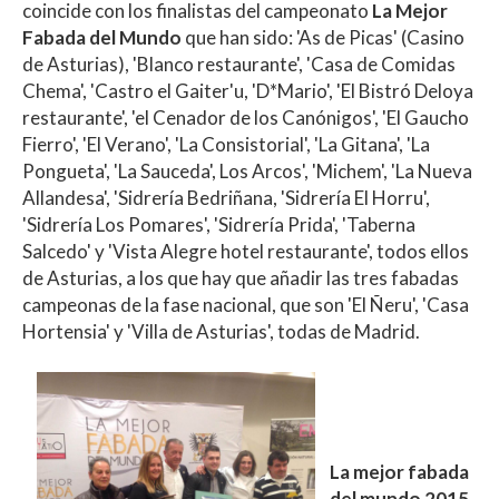
coincide con los finalistas del campeonato
La Mejor
Fabada del Mundo
que han sido: 'As de Picas' (Casino
de Asturias), 'Blanco restaurante', 'Casa de Comidas
Chema', 'Castro el Gaiter'u, 'D*Mario', 'El Bistró Deloya
restaurante', 'el Cenador de los Canónigos', 'El Gaucho
Fierro', 'El Verano', 'La Consistorial', 'La Gitana', 'La
Pongueta', 'La Sauceda', Los Arcos', 'Michem', 'La Nueva
Allandesa', 'Sidrería Bedriñana, 'Sidrería El Horru',
'Sidrería Los Pomares', 'Sidrería Prida', 'Taberna
Salcedo' y 'Vista Alegre hotel restaurante', todos ellos
de Asturias, a los que hay que añadir las tres fabadas
campeonas de la fase nacional, que son 'El Ñeru', 'Casa
Hortensia' y 'Villa de Asturias', todas de Madrid.
La mejor fabada
del mundo 2015