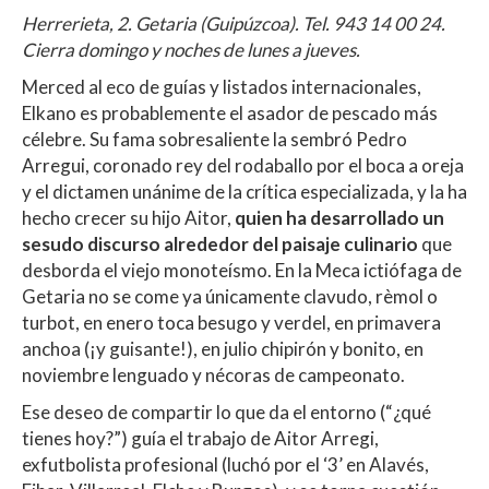
Herrerieta, 2. Getaria (Guipúzcoa). Tel. 943 14 00 24.
Cierra domingo y noches de lunes a jueves.
Merced al eco de guías y listados internacionales,
Elkano es probablemente el asador de pescado más
célebre. Su fama sobresaliente la sembró Pedro
Arregui, coronado rey del rodaballo por el boca a oreja
y el dictamen unánime de la crítica especializada, y la ha
hecho crecer su hijo Aitor,
quien ha desarrollado un
sesudo discurso alrededor del paisaje culinario
que
desborda el viejo monoteísmo. En la Meca ictiófaga de
Getaria no se come ya únicamente clavudo, rèmol o
turbot, en enero toca besugo y verdel, en primavera
anchoa (¡y guisante!), en julio chipirón y bonito, en
noviembre lenguado y nécoras de campeonato.
Ese deseo de compartir lo que da el entorno (“¿qué
tienes hoy?”) guía el trabajo de Aitor Arregi,
exfutbolista profesional (luchó por el ‘3’ en Alavés,