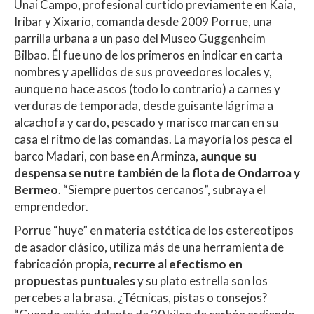
Unai Campo, profesional curtido previamente en Kaia,
Iribar y Xixario, comanda desde 2009 Porrue, una
parrilla urbana a un paso del Museo Guggenheim
Bilbao. Él fue uno de los primeros en indicar en carta
nombres y apellidos de sus proveedores locales y,
aunque no hace ascos (todo lo contrario) a carnes y
verduras de temporada, desde guisante lágrima a
alcachofa y cardo, pescado y marisco marcan en su
casa el ritmo de las comandas. La mayoría los pesca el
barco Madari, con base en Arminza,
aunque su
despensa se nutre también de la flota de Ondarroa y
Bermeo
. “Siempre puertos cercanos”, subraya el
emprendedor.
Porrue “huye” en materia estética de los estereotipos
de asador clásico, utiliza más de una herramienta de
fabricación propia,
recurre al efectismo en
propuestas puntuales
y su plato estrella son los
percebes a la brasa. ¿Técnicas, pistas o consejos?