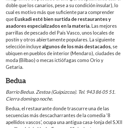
p
o
ti
doble que los canarios, pese a su condición insular), lo
p
k
r
cual es motivo más que suficiente para comprender
que
Euskadi esté bien surtida de restaurantes y
asadores especializados en la materia.
Las mejores
parrillas de pescado del País Vasco, unos locales de
postín y otros abiertamente populares. La siguiente
selección incluye
algunos de los más destacados,
se
ubiquen en pueblos de interior (Mendaro), ciudades de
moda (Bilbao) o mecas ictiófagas como Orio y
Getaria.
Bedua
Barrio Bedua. Zestoa (Guipúzcoa). Tel. 943 86 05 51.
Cierra domingo noche.
Bedua, el restaurante donde trascurre una de las
secuencias más descacharrantes de la comedia ‘8
apellidos vascos’, ocupa una antigua casa-lonja del S.XII