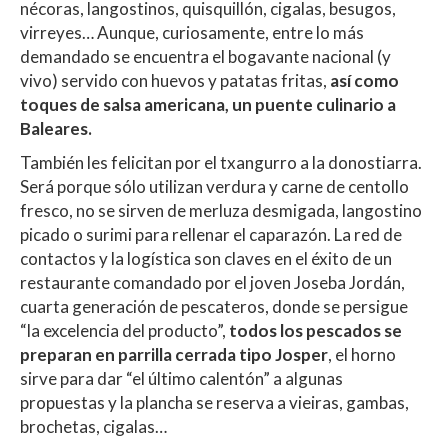
nécoras, langostinos, quisquillón, cigalas, besugos,
virreyes… Aunque, curiosamente, entre lo más
demandado se encuentra
el bogavante nacional (y
vivo) servido con huevos y patatas fritas,
así como
toques de salsa americana, un puente culinario a
Baleares.
También les felicitan por el txangurro a la donostiarra.
Será porque sólo utilizan verdura y carne de centollo
fresco, no se sirven de merluza desmigada, langostino
picado o surimi para rellenar el caparazón. La red de
contactos y la logística son claves en el éxito de un
restaurante comandado por el joven Joseba Jordán,
cuarta generación de pescateros, donde se persigue
“la excelencia del producto”,
todos los pescados se
preparan en parrilla cerrada tipo Josper
, el horno
sirve para dar “el último calentón” a algunas
propuestas y la plancha se reserva a vieiras, gambas,
brochetas, cigalas…