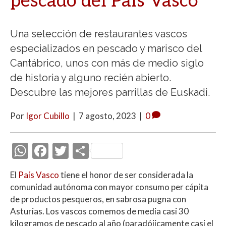
pescado del País Vasco
Una selección de restaurantes vascos
especializados en pescado y marisco del
Cantábrico, unos con más de medio siglo
de historia y alguno recién abierto.
Descubre las mejores parrillas de Euskadi.
Por
Igor Cubillo
|
7 agosto, 2023
|
0
W
F
T
C
h
ac
w
o
El
País Vasco
tiene el honor de ser considerada la
at
e
itt
m
comunidad autónoma con mayor consumo per cápita
s
b
er
p
de productos pesqueros, en sabrosa pugna con
A
o
ar
Asturias. Los vascos comemos de media casi 30
kilogramos de pescado al año (paradójicamente casi el