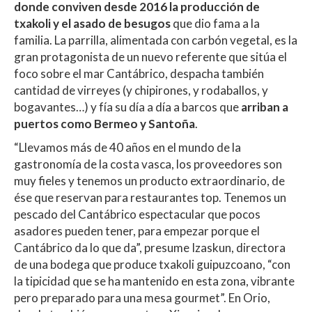
donde conviven desde 2016 la producción de
txakoli y el asado de besugos
que dio fama a la
familia. La parrilla, alimentada con carbón vegetal, es la
gran protagonista de un nuevo referente que sitúa el
foco sobre el mar Cantábrico, despacha también
cantidad de virreyes (y chipirones, y rodaballos, y
bogavantes…) y fía su día a día a barcos que
arriban a
puertos como Bermeo y Santoña
.
“Llevamos más de 40 años en el mundo de la
gastronomía de la costa vasca, los proveedores son
muy fieles y tenemos un producto extraordinario, de
ése que reservan para restaurantes top. Tenemos un
pescado del Cantábrico espectacular que pocos
asadores pueden tener, para empezar porque el
Cantábrico da lo que da”, presume Izaskun, directora
de una bodega que produce txakoli guipuzcoano, “con
la tipicidad que se ha mantenido en esta zona, vibrante
pero preparado para una mesa gourmet”. En Orio,