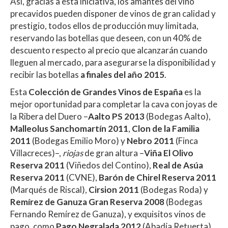
Así, gracias a esta iniciativa, los amantes del vino
precavidos pueden disponer de vinos de gran calidad y
prestigio, todos ellos de producción muy limitada,
reservando las botellas que deseen, con un 40% de
descuento respecto al precio que alcanzarán cuando
lleguen al mercado, para asegurarse la disponibilidad y
recibir las botellas
a finales del año 2015
.
Esta
Colección de Grandes Vinos de España
es la
mejor oportunidad para completar la cava con joyas de
la Ribera del Duero –
Aalto PS 2013
(Bodegas Aalto),
Malleolus Sanchomartín 2011
,
Clon de la Familia
2011
(Bodegas Emilio Moro) y
Nebro 2011
(Finca
Villacreces)–,
riojas
de gran altura –
Viña El Olivo
Reserva 2011
(Viñedos del Contino),
Real de Asúa
Reserva 2011
(CVNE),
Barón de Chirel Reserva 2011
(Marqués de Riscal),
Cirsion 2011
(Bodegas Roda) y
Remírez de Ganuza Gran Reserva 2008
(Bodegas
Fernando Remírez de Ganuza), y exquisitos vinos de
pago, como
Pago Negralada 2012
(Abadía Retuerta),