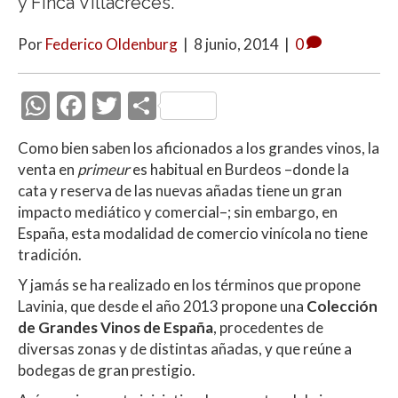
y Finca Villacreces.
Por
Federico Oldenburg
|
8 junio, 2014
|
0
W
F
T
C
h
ac
w
o
Como bien saben los aficionados a los grandes vinos, la
at
e
itt
m
venta en
primeur
es habitual en Burdeos –donde la
s
b
er
p
cata y reserva de las nuevas añadas tiene un gran
A
o
ar
impacto mediático y comercial–; sin embargo, en
España, esta modalidad de comercio vinícola no tiene
p
o
ti
tradición.
p
k
r
Y jamás se ha realizado en los términos que propone
Lavinia, que desde el año 2013 propone una
Colección
de Grandes Vinos de España
, procedentes de
diversas zonas y de distintas añadas, y que reúne a
bodegas de gran prestigio.