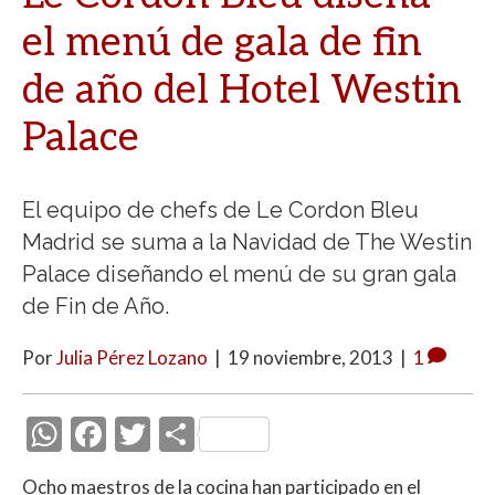
el menú de gala de fin
de año del Hotel Westin
Palace
El equipo de chefs de Le Cordon Bleu
Madrid se suma a la Navidad de The Westin
Palace diseñando el menú de su gran gala
de Fin de Año.
Por
Julia Pérez Lozano
|
19 noviembre, 2013
|
1
W
F
T
C
h
ac
w
o
Ocho maestros de la cocina han participado en el