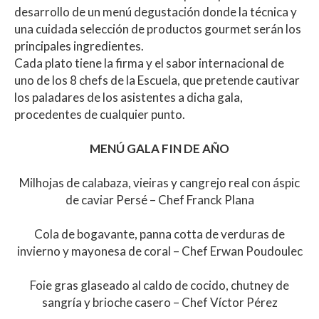
at
e
itt
m
desarrollo de un menú degustación donde la técnica y
s
b
er
p
una cuidada selección de productos gourmet serán los
A
o
ar
principales ingredientes.
Cada plato tiene la firma y el sabor internacional de
p
o
ti
uno de los 8 chefs de la Escuela, que pretende cautivar
p
k
r
los paladares de los asistentes a dicha gala,
procedentes de cualquier punto.
MENÚ GALA FIN DE AÑO
Milhojas de calabaza, vieiras y cangrejo real con áspic
de caviar Persé – Chef Franck Plana
Cola de bogavante, panna cotta de verduras de
invierno y mayonesa de coral – Chef Erwan Poudoulec
Foie gras glaseado al caldo de cocido, chutney de
sangría y brioche casero – Chef Víctor Pérez