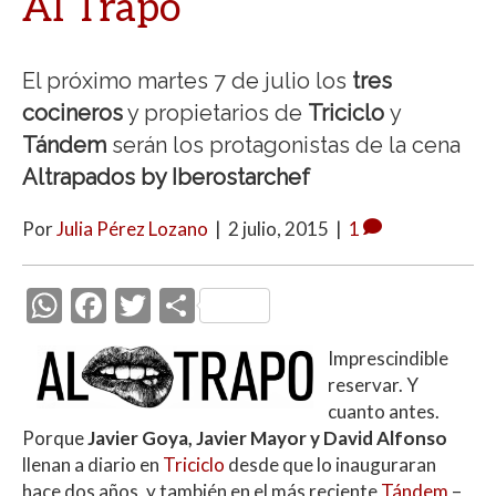
Al Trapo
El próximo martes 7 de julio los
tres
cocineros
y propietarios de
Triciclo
y
Tándem
serán los protagonistas de la cena
Altrapados by Iberostarchef
Por
Julia Pérez Lozano
|
2 julio, 2015
|
1
W
F
T
C
h
ac
w
o
Imprescindible
at
e
itt
m
reservar. Y
s
b
er
p
cuanto antes.
A
o
ar
Porque
Javier Goya, Javier Mayor y David Alfonso
llenan a diario en
Triciclo
desde que lo inauguraran
p
o
ti
hace dos años, y también en el más reciente
Tándem
–