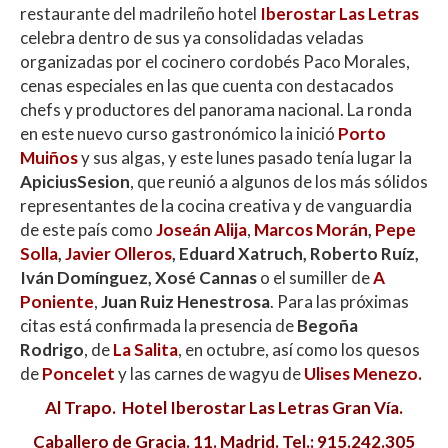
restaurante del madrileño hotel
Iberostar Las Letras
celebra dentro de sus ya consolidadas veladas
organizadas por el cocinero cordobés Paco Morales,
cenas especiales en las que cuenta con destacados
chefs y productores del panorama nacional. La ronda
en este nuevo curso gastronómico la inició
Porto
Muiños
y sus algas, y este lunes pasado tenía lugar la
ApiciusSesion
, que reunió a algunos de los más sólidos
representantes de la cocina creativa y de vanguardia
de este país como
Joseán Alija
,
Marcos Morán
,
Pepe
Solla
,
Javier Olleros
, Eduard Xatruch, Roberto Ruíz,
Iván Domínguez, Xosé Cannas
o el sumiller de
A
Poniente
,
Juan Ruiz Henestrosa
. Para las próximas
citas está confirmada la presencia de
Begoña
Rodrigo
, de
La Salita
, en octubre, así como los quesos
de
Poncelet
y las carnes de wagyu de
Ulises Menezo.
Al Trapo. Hotel Iberostar Las Letras Gran Vía.
Caballero de Gracia. 11. Madrid. Tel.: 915.242.305