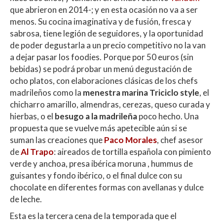
p
k
r
que abrieron en 2014-; y en esta ocasión no va a ser
menos. Su cocina imaginativa y de fusión, fresca y
sabrosa, tiene legión de seguidores, y la oportunidad
de poder degustarla a un precio competitivo no la van
a dejar pasar los foodies. Porque por 50 euros (sin
bebidas) se podrá probar un menú degustación de
ocho platos, con elaboraciones clásicas de los chefs
madrileños como la
menestra marina Triciclo style
, el
chicharro amarillo, almendras, cerezas, queso curada y
hierbas, o el
besugo a la madrileña
poco hecho. Una
propuesta que se vuelve más apetecible aún si se
suman las creaciones que
Paco Morales
, chef asesor
de
Al Trapo
: aireados de tortilla española con pimiento
verde y anchoa, presa ibérica moruna , hummus de
guisantes y fondo ibérico, o el final dulce con su
chocolate en diferentes formas con avellanas y dulce
de leche.
Esta es la tercera cena de la temporada que el