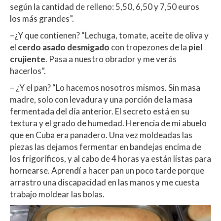
según la cantidad de relleno: 5,50, 6,50 y 7,50 euros
los más grandes”.
–¿Y que contienen? “Lechuga, tomate, aceite de oliva y
el
cerdo asado desmigado
con tropezones de la
piel
crujiente
. Pasa a nuestro obrador y me verás
hacerlos”.
– ¿Y el pan? “Lo hacemos nosotros mismos. Sin masa
madre, solo con levadura y una porción de la masa
fermentada del día anterior. El secreto está en su
textura y el grado de humedad. Herencia de mi abuelo
que en Cuba era panadero. Una vez moldeadas las
piezas las dejamos fermentar en bandejas encima de
los frigoríficos, y al cabo de 4 horas ya están listas para
hornearse.
Aprendí a hacer pan un poco tarde porque
arrastro una discapacidad en las manos y me cuesta
trabajo moldear las bolas.