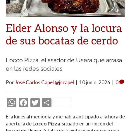
Elder Alonso y la locura
de sus bocatas de cerdo
Locco Pizza, el asador de Usera que arrasa
en las redes sociales
Por
José Carlos Capel @jccapel
|
10 junio, 2026
|
0
W
F
T
C
h
ac
w
o
Era lunes al mediodía y me había anticipado a la hora de
at
e
itt
m
apertura de
Locco Pizza
situado en un rincón del
s
b
er
p
barrio de Usera.
A falta de treinta minutos para que