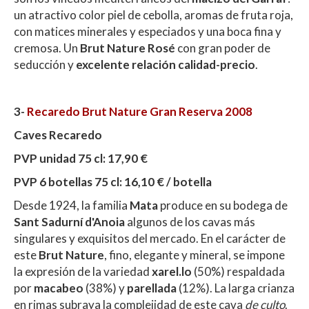
un atractivo color piel de cebolla, aromas de fruta roja,
con matices minerales y especiados y una boca fina y
cremosa. Un
Brut Nature Rosé
con gran poder de
seducción y
excelente relación calidad-precio
.
3-
Recaredo Brut Nature Gran Reserva 2008
Caves Recaredo
PVP unidad 75 cl: 17,90 €
PVP 6 botellas 75 cl: 16,10 € / botella
Desde 1924, la familia
Mata
produce en su bodega de
Sant Sadurní d'Anoia
algunos de los cavas más
singulares y exquisitos del mercado. En el carácter de
este
Brut Nature
, fino, elegante y mineral, se impone
la expresión de la variedad
xarel.lo
(50%) respaldada
por
macabeo
(38%) y
parellada
(12%). La larga crianza
en rimas subraya la complejidad de este cava
de culto
.