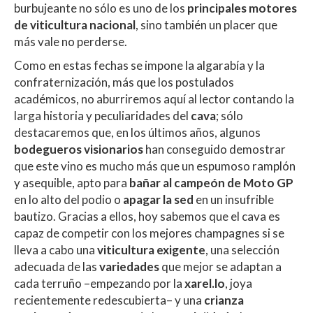
burbujeante no sólo es uno de los
principales motores
de viticultura nacional
, sino también un placer que
más vale no perderse.
Como en estas fechas se impone la algarabía y la
confraternización, más que los postulados
académicos, no aburriremos aquí al lector contando la
larga historia y peculiaridades del
cava
; sólo
destacaremos que, en los últimos años, algunos
bodegueros visionarios
han conseguido demostrar
que este vino es mucho más que un espumoso ramplón
y asequible, apto para
bañar al campeón de Moto GP
en lo alto del podio o
apagar la sed
en un insufrible
bautizo. Gracias a ellos, hoy sabemos que el cava es
capaz de competir con los mejores champagnes si se
lleva a cabo una
viticultura exigente
, una selección
adecuada de las
variedades
que mejor se adaptan a
cada terruño –empezando por la
xarel.lo
, joya
recientemente redescubierta– y una
crianza