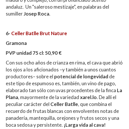
andaluz. Un "saleroso mestizaje", en palabras del
sumiller
Josep Roca
.
6-
Celler Batlle Brut Nature
Gramona
PVP unidad 75 cl: 50,90 €
Con sus ocho años de crianza en rima, el cava que abrió
los ojos a los aficionados –y también a unos cuantos
productores– sobre el
potencial de longevidad
de
este tipo de espumoso es, también, un vino de pago,
elaborado tan sólo con uvas procedentes de la finca
La
Plana
, mayormente de la variedad
xarel.lo
. De allí el
peculiar carácter del
Celler Batlle
, que combina el
recuerdo de frutas blancas con envolventes notas de
panadería, mantequilla, orejones y frutos secos y una
boca sedosa y persistente.
¡Larga vida al cava!