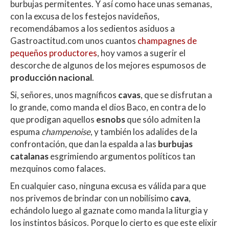
A
o
ar
burbujas permitentes. Y así como hace unas semanas,
con la excusa de los festejos navideños,
p
o
ti
recomendábamos a los sedientos asiduos a
p
k
r
Gastroactitud.com unos cuantos
champagnes de
pequeños productores
, hoy vamos a sugerir el
descorche de algunos de los mejores espumosos de
producción nacional
.
Si, señores, unos magníficos
cavas
, que se disfrutan a
lo grande, como manda el dios Baco, en contra de lo
que prodigan aquellos
esnobs
que sólo admiten la
espuma
champenoise
, y también los adalides de la
confrontación, que dan la espalda a las
burbujas
catalanas
esgrimiendo argumentos políticos tan
mezquinos como falaces.
En cualquier caso, ninguna excusa es válida para que
nos privemos de brindar con un nobilísimo
cava
,
echándolo luego al gaznate como manda la liturgia y
los instintos básicos. Porque lo cierto es que este elixir