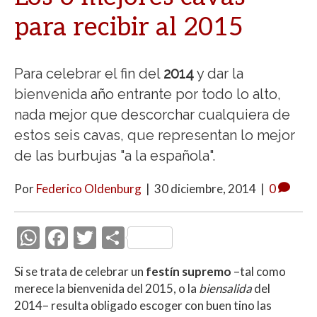
para recibir al 2015
Para celebrar el fin del
2014
y dar la
bienvenida año entrante por todo lo alto,
nada mejor que descorchar cualquiera de
estos seis cavas, que representan lo mejor
de las burbujas "a la española".
Por
Federico Oldenburg
|
30 diciembre, 2014
|
0
W
F
T
C
h
ac
w
o
Si se trata de celebrar un
festín supremo
–tal como
at
e
itt
m
merece la bienvenida del 2015, o la
biensalida
del
s
b
er
p
2014– resulta obligado escoger con buen tino las