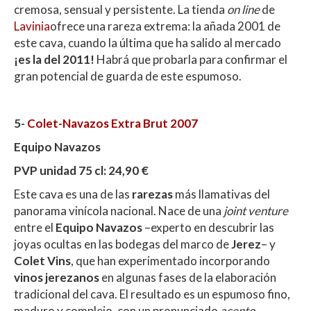
cremosa, sensual y persistente. La tienda
on line
de
Lavinia
ofrece una rareza extrema: la añada 2001 de
este cava, cuando la última que ha salido al mercado
¡es la del 2011!
Habrá que probarla para confirmar el
gran potencial de guarda de este espumoso.
5-
Colet-Navazos Extra Brut 2007
Equipo Navazos
PVP unidad 75 cl: 24,90 €
Este cava es una de las
rarezas
más llamativas del
panorama vinícola nacional. Nace de una
joint venture
entre el
Equipo Navazos
–experto en descubrir las
joyas ocultas en las bodegas del marco de
Jerez
– y
Colet Vins
, que han experimentado incorporando
vinos jerezanos
en algunas fases de la elaboración
tradicional del cava. El resultado es un espumoso fino,
maduro y complejo, con un pronunciado
acento