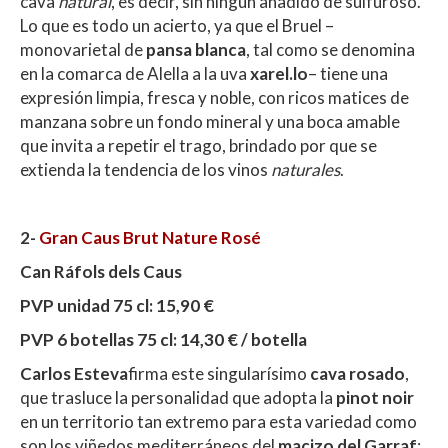
cava
natural
, es decir, sin ningún añadido de sulfuroso.
Lo que es todo un acierto, ya que el Bruel –
monovarietal de
pansa blanca
, tal como se denomina
en la comarca de Alella a la uva
xarel.lo
– tiene una
expresión limpia, fresca y noble, con ricos matices de
manzana sobre un fondo mineral y una boca amable
que invita a repetir el trago, brindado por que se
extienda la tendencia de los vinos
naturales
.
2-
Gran Caus Brut Nature Rosé
Can Ráfols dels Caus
PVP unidad 75 cl: 15,90 €
PVP 6 botellas 75 cl: 14,30 € / botella
Carlos Esteva
firma este singularísimo
cava rosado
,
que trasluce la personalidad que adopta la
pinot noir
en un territorio tan extremo para esta variedad como
son los viñedos mediterráneos del
macizo del Garraf
: