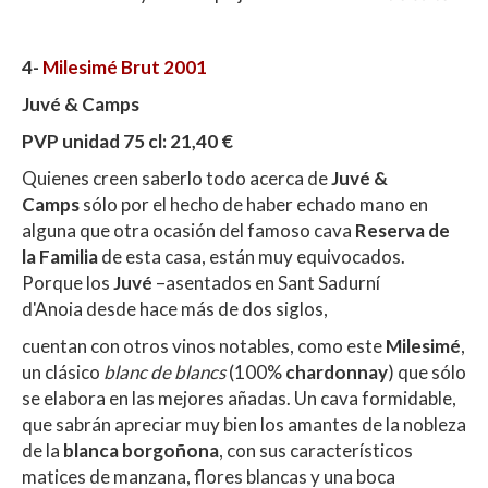
4-
Milesimé Brut 2001
Juvé & Camps
PVP unidad 75 cl: 21,40 €
Quienes creen saberlo todo acerca de
Juvé &
Camps
sólo por el hecho de haber echado mano en
alguna que otra ocasión del famoso cava
Reserva de
la Familia
de esta casa, están muy equivocados.
Porque los
Juvé
–asentados en Sant Sadurní
d'Anoia desde hace más de dos siglos,
cuentan con otros vinos notables, como este
Milesimé
,
un clásico
blanc de blancs
(100%
chardonnay
) que sólo
se elabora en las mejores añadas. Un cava formidable,
que sabrán apreciar muy bien los amantes de la nobleza
de la
blanca borgoñona
, con sus característicos
matices de manzana, flores blancas y una boca