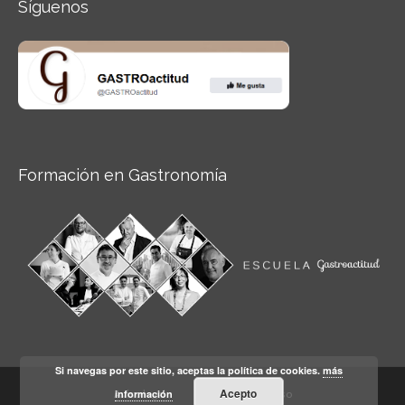
Síguenos
Formación en Gastronomía
Si navegas por este sitio, aceptas la política de cookies.
más
Acepto
información
Aviso legal
Condiciones de Uso