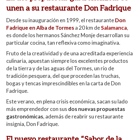
at
e
itt
m
unen a su restaurante Don Fadrique
s
b
er
p
A
o
ar
Desde su inauguración en 1999, el restaurante
Don
p
o
ti
Fadrique en Alba de Tormes
a 20 km de
Salamanca
,
es donde los hermanos Sánchez Monje desarrollan su
p
k
r
particular cocina, tan reflexiva como imaginativa.
Fruto de la creatividad y de una acreditada experiencia
culinaria, apuestan siempre los excelentes productos
de la tierra y de las aguas del Tormes, un río de
tradición pesquera, del que proceden las truchas,
bogas y tencas imprescindibles en la carta de Don
Fadrique.
Este verano, en plena crisis económica, sacan su lado
más emprendedor con sus
dos nuevas propuestas
gastronómicas
, además de reabrir su restaurante
insignia, Don Fadrique.
El nuevo restaurante “Sabor de la