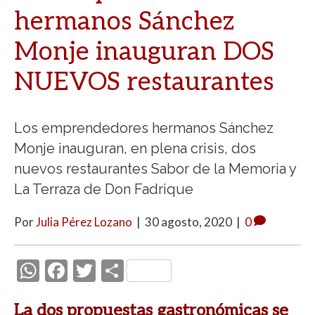
hermanos Sánchez
Monje inauguran DOS
NUEVOS restaurantes
Los emprendedores hermanos Sánchez
Monje inauguran, en plena crisis, dos
nuevos restaurantes Sabor de la Memoria y
La Terraza de Don Fadrique
Por
Julia Pérez Lozano
|
30 agosto, 2020
|
0
W
F
T
C
h
ac
w
o
La dos propuestas gastronómicas se