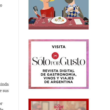
o
uinda
e sus
or
de