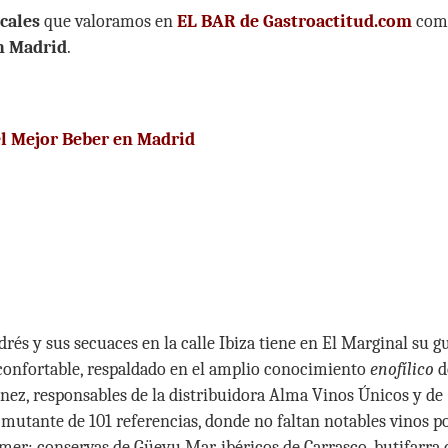
cales
que valoramos en
EL BAR de Gastroactitud.com
com
n Madrid
.
el Mejor Beber en Madrid
rés y sus secuaces en la calle Ibiza tiene en El Marginal su g
y confortable, respaldado en el amplio conocimiento
enofílico
d
énez, responsables de la distribuidora Alma Vinos Únicos y de
 mutante de 101 referencias, donde no faltan notables vinos p
mer: conservas de Güeyu Mar, ibéricos de Carrasco, butifarra 