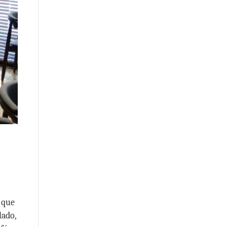
l que
lado,