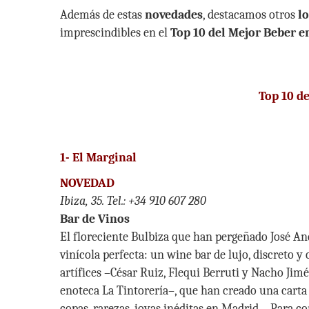
Además de estas
novedades
, destacamos otros
lo
imprescindibles en el
Top 10 del Mejor Beber e
Top 10 d
1-
El Marginal
NOVEDAD
Ibiza, 35.
Tel.: +34 910 607 280
Bar de Vinos
El floreciente Bulbiza que han pergeñado José And
vinícola perfecta: un wine bar de lujo, discreto 
artífices –César Ruiz, Flequi Berruti y Nacho Jim
enoteca La Tintorería–, que han creado una carta
copas, rarezas, joyas inéditas en Madrid… Para co