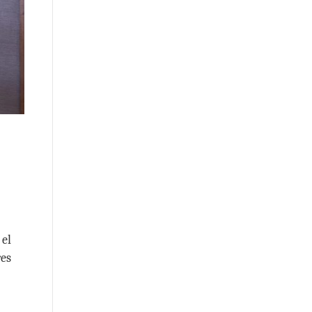
 el
res