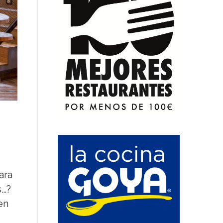
ara
s…?
en