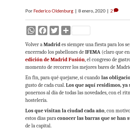
Por
Federico Oldenburg
|
8 enero, 2020
|
2
W
F
T
C
h
ac
w
o
Volver a
Madrid
es siempre una fiesta para los s
at
e
itt
m
encerrado los pabellones de
IFEMA
(claro que en 
s
b
er
p
edición de Madrid Fusión
, el congreso de gast
A
o
ar
momento de recorrer los mejores bares de Madrid 
p
o
ti
En fin, para qué quejarse, si cuando
las obligaci
p
k
r
gusto de cada cual.
Los que aquí residimos, ya
ponernos al día de todas las novedades, con el ri
hostelería.
Los que visitan la ciudad cada año
, con motiv
estos días para
conocer las barras que se han
de la capital.