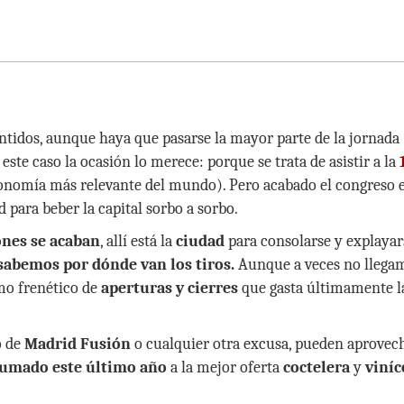
entidos, aunque haya que pasarse la mayor parte de la jornada
este caso la ocasión lo merece: porque se trata de asistir a la
ronomía más relevante del mundo). Pero acabado el congreso e
para beber la capital sorbo a sorbo.
ones se acaban
, allí está la
ciudad
para consolarse y explayar
 sabemos por dónde van los tiros.
Aunque a veces no llega
tmo frenético de
aperturas y cierres
que gasta últimamente l
o de
Madrid Fusión
o cualquier otra excusa, pueden aprovec
 sumado este último año
a la mejor oferta
coctelera
y
viníc