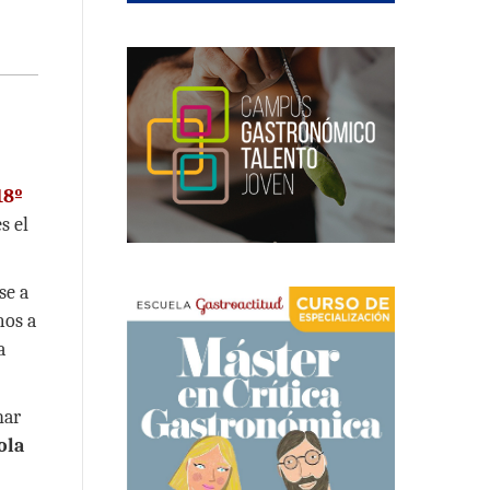
18º
s el
se a
mos a
a
har
ola