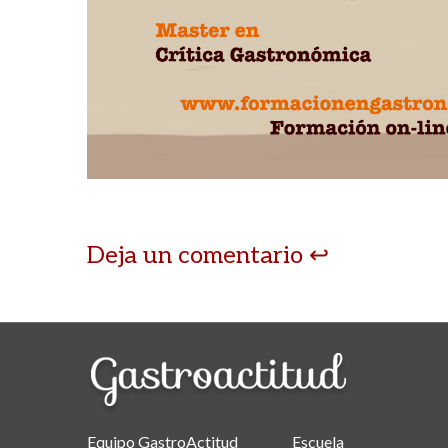
Deja un comentario
Equipo GastroActitud
Escuela