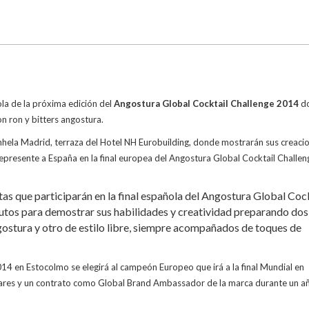
ola de la próxima edición del
Angostura Global Cocktail Challenge 2014
d
n ron y bitters angostura.
nhela Madrid, terraza del Hotel NH Eurobuilding, donde mostrarán sus creaci
represente a España en la final europea del Angostura Global Cocktail Challen
istas que participarán en la final española del Angostura Global Coc
utos para demostrar sus habilidades y creatividad preparando dos
ostura y otro de estilo libre, siempre acompañados de toques de
014 en Estocolmo se elegirá al campeón Europeo que irá a la final Mundial en
ares y un contrato como Global Brand Ambassador de la marca durante un a