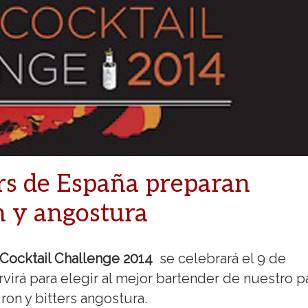
rs de España preparan
n y angostura
Cocktail Challenge 2014
se celebrará el 9 de
virá para elegir al mejor bartender de nuestro p
on y bitters angostura.