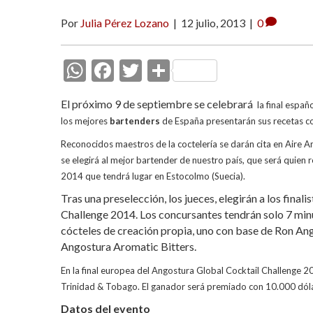
Por
Julia Pérez Lozano
|
12 julio, 2013
|
0
W
F
T
C
h
ac
w
o
El próximo 9 de septiembre se celebrará
la final españ
at
e
itt
m
l
os mejores
bartenders
de España presentarán sus recetas co
s
b
er
p
Reconocidos maestros de la coctelería se darán cita e
n Aire A
A
o
ar
se
elegirá al mejor bartender de nuestro país, que será quien 
p
o
ti
2014 que tendrá lugar en Estocolmo (Suecia).
p
k
r
Tras una preselección, los jueces, elegirán a los final
Challenge 2014. Los concursantes tendrán solo 7 min
cócteles de creación propia, uno con base de Ron Ang
Angostura Aromatic Bitters.
En la final europea del Angostura Global Cocktail Challenge 2
Trinidad & Tobago. El ganador será premiado con 10.000 dól
Datos del evento