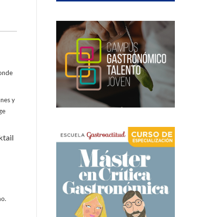
onde
ones y
ge
ktail
ño.