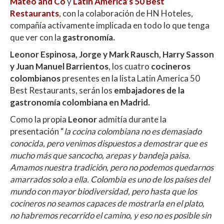
Mateo and Co
y
Latin America’s 50 Best
p
o
ti
Restaurants
, con la colaboración de HN Hoteles,
p
k
r
compañía activamente implicada en todo lo que tenga
que ver con la
gastronomía.
Leonor Espinosa, Jorge y Mark Rausch, Harry Sasson
y Juan Manuel Barrientos
, los cuatro
cocineros
colombianos
presentes en la lista Latin America 50
Best Restaurants, serán los
embajadores de la
gastronomía colombiana en Madrid.
Como la propia
Leonor
admitía durante la
presentación “
la cocina colombiana no es demasiado
conocida, pero venimos dispuestos a demostrar que es
mucho más que sancocho, arepas y bandeja paisa.
Amamos nuestra tradición, pero no podemos quedarnos
amarrados solo a ella. Colombia es uno de los países del
mundo con mayor biodiversidad, pero hasta que los
cocineros no seamos capaces de mostrarla en el plato,
no habremos recorrido el camino, y eso no es posible sin