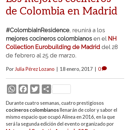
de Colombia en Madrid
#ColombiaInResidence
, reunirá a los
mejores cocineros colombianos
en el
NH
Collection Eurobuilding de Madrid
del 28
de febrero al 25 de marzo.
Por
Julia Pérez Lozano
|
18 enero, 2017
|
0
W
F
T
C
h
ac
w
o
Durante cuatro semanas, cuatro prestigiosos
at
e
itt
m
cocineros colombianos
llenarán de color y sabor el
s
b
er
p
mismo espacio que ocupó Alinea en 2016, en la que
A
o
ar
será la segunda edición del evento organizado por