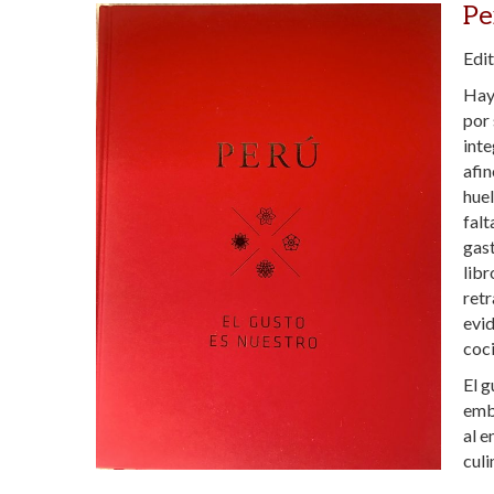
Pe
Edi
Hay 
por 
inte
afin
huel
falt
gast
libr
retr
evid
coc
El 
embe
al 
culi