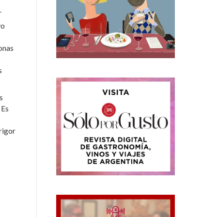
.
vo
sonas
s
s
 Es
rigor