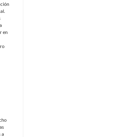
ación
al.
s
a
r en
bro
ucho
as
 a