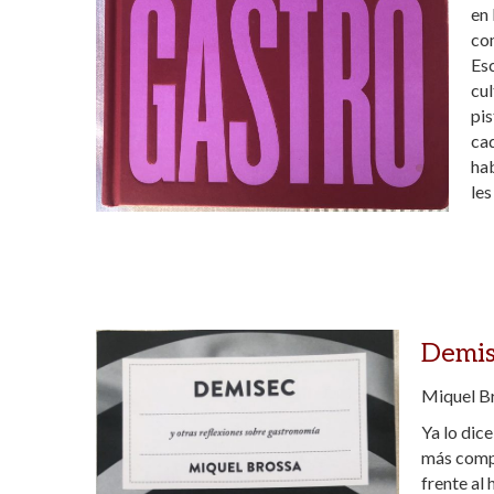
en 
co
Esc
cul
pis
ca
hab
les
Demis
Miquel Br
Ya lo dice
más compl
frente al