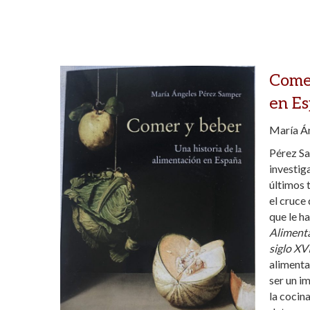
Comer
en E
María Án
Pérez Sa
investig
últimos 
el cruce
que le h
Alimenta
siglo XVI
alimenta
ser un i
la cocin