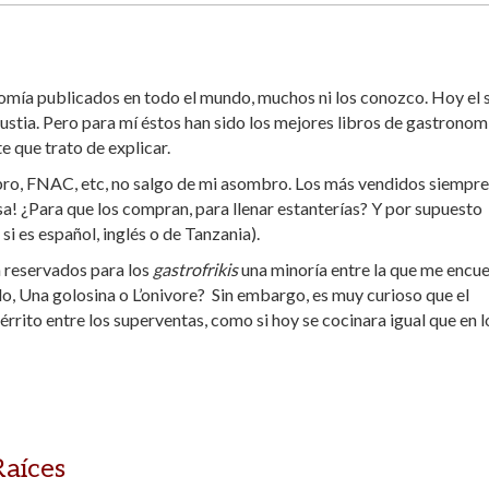
omía publicados en todo el mundo, muchos ni los conozco. Hoy el 
ustia. Pero para mí éstos han sido los mejores libros de gastronom
e que trato de explicar.
ibro, FNAC, etc, no salgo de mi asombro. Los más vendidos siempre
sa! ¿Para que los compran, para llenar estanterías? Y por supuesto
 si es español, inglés o de Tanzania).
n reservados para los
gastrofrikis
una minoría entre la que me encue
o, Una golosina o L’onivore? Sin embargo, es muy curioso que el
rito entre los superventas, como si hoy se cocinara igual que en l
Raíces