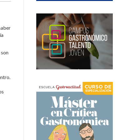
saber
ía
 son
ntro.
os