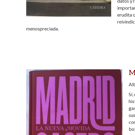
datos y 
importan
erudita 
reivindi
menospreciada.
M
Alb
Sí,
his
gas
sus
com
bol