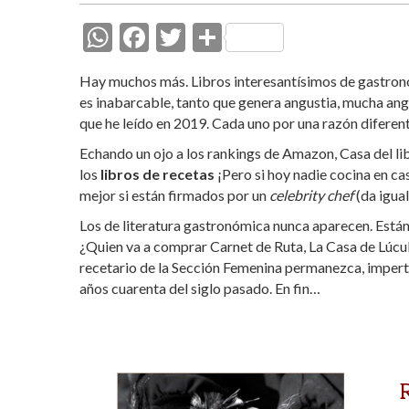
W
F
T
C
h
ac
w
o
Hay muchos más. Libros interesantísimos de gastron
at
e
itt
m
es inabarcable, tanto que genera angustia, mucha ang
s
b
er
p
que he leído en 2019. Cada uno por una razón diferent
A
o
ar
Echando un ojo a los rankings de Amazon, Casa del l
los
libros de recetas
p
o
¡Pero si hoy nadie cocina en ca
ti
mejor si están firmados por un
celebrity chef
(da igual
p
k
r
Los de literatura gastronómica nunca aparecen. Está
¿Quien va a comprar Carnet de Ruta, La Casa de Lúcul
recetario de la Sección Femenina permanezca, impertér
años cuarenta del siglo pasado. En fin…