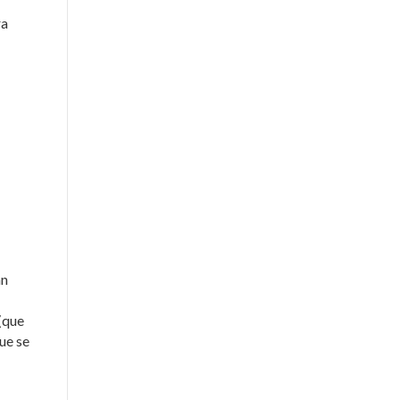
ra
an
(que
ue se