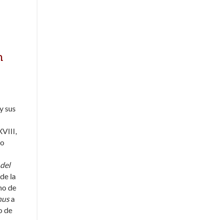
n
y sus
XVIII,
ho
 del
de la
ho de
nus
a
o de