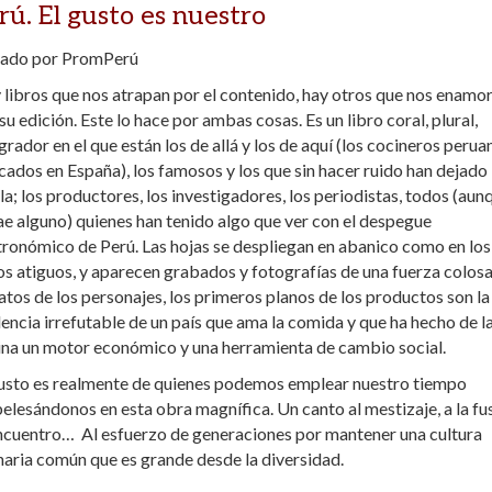
rú. El gusto es nuestro
tado por PromPerú
libros que nos atrapan por el contenido, hay otros que nos enamo
su edición. Este lo hace por ambas cosas. Es un libro coral, plural,
grador en el que están los de allá y los de aquí (los cocineros perua
cados en España), los famosos y los que sin hacer ruido han dejado
la; los productores, los investigadores, los periodistas, todos (aun
ae alguno) quienes han tenido algo que ver con el despegue
ronómico de Perú. Las hojas se despliegan en abanico como en los
os atiguos, y aparecen grabados y fotografías de una fuerza colosa
atos de los personajes, los primeros planos de los productos son la
encia irrefutable de un país que ama la comida y que ha hecho de l
ina un motor económico y una herramienta de cambio social.
gusto es realmente de quienes podemos emplear nuestro tiempo
lesándonos en esta obra magnífica. Un canto al mestizaje, a la fus
encuentro… Al esfuerzo de generaciones por mantener una cultura
naria común que es grande desde la diversidad.