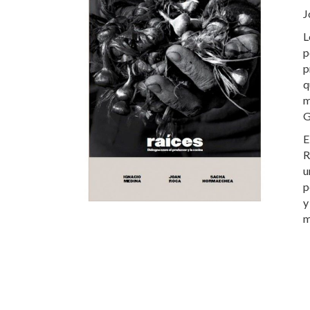
J
L
p
p
q
m
G
E
R
u
p
y
m