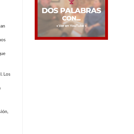
ran
nos
que
l. Los
a
ión,