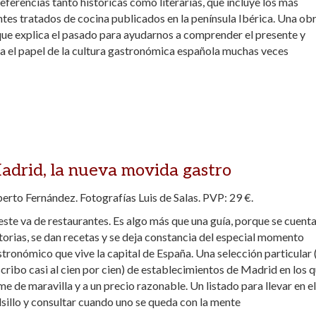
referencias tanto históricas como literarias, que incluye los más
tes tratados de cocina publicados en la península Ibérica. Una ob
que explica el pasado para ayudarnos a comprender el presente y
ca el papel de la cultura gastronómica española muchas veces
adrid, la nueva movida gastro
erto Fernández. Fotografías Luis de Salas. PVP: 29 €.
 este va de restaurantes. Es algo más que una guía, porque se cuent
torias, se dan recetas y se deja constancia del especial momento
tronómico que vive la capital de España. Una selección particular 
cribo casi al cien por cien) de establecimientos de Madrid en los q
e de maravilla y a un precio razonable. Un listado para llevar en el
sillo y consultar cuando uno se queda con la mente