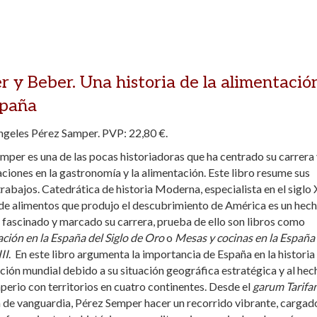
 y Beber. Una historia de la alimentació
spaña
geles Pérez Samper. PVP: 22,80 €.
mper es una de las pocas historiadoras que ha centrado su carrera 
aciones en la gastronomía y la alimentación. Este libro resume sus
trabajos. Catedrática de historia Moderna, especialista en el siglo 
 de alimentos que produjo el descubrimiento de América es un hec
a fascinado y marcado su carrera, prueba de ello son libros como
ción en la España del Siglo de Oro
o
Mesas y cocinas en la España
II
. En este libro argumenta la importancia de España en la historia 
ción mundial debido a su situación geográfica estratégica y al hec
mperio con territorios en cuatro continentes. Desde el
garum Tarifa
a de vanguardia, Pérez Semper hacer un recorrido vibrante, cargad