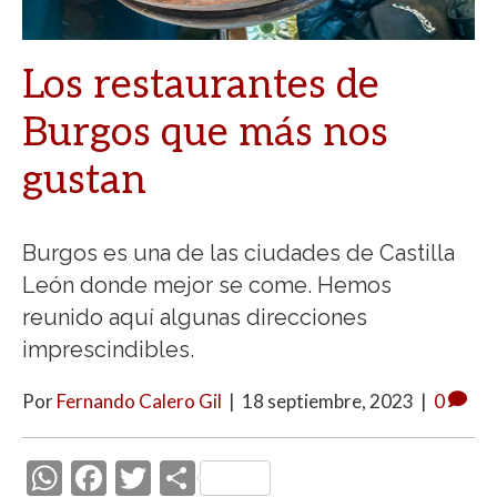
Los restaurantes de
Burgos que más nos
gustan
Burgos es una de las ciudades de Castilla
León donde mejor se come. Hemos
reunido aquí algunas direcciones
imprescindibles.
Por
Fernando Calero Gil
|
18 septiembre, 2023
|
0
W
F
T
C