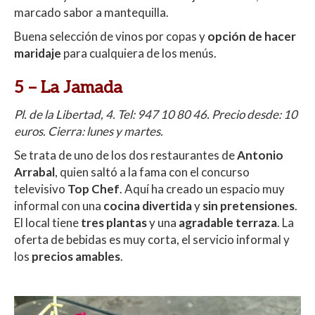
marcado sabor a mantequilla.
Buena selección de vinos por copas y
opción de hacer
maridaje
para cualquiera de los menús.
5 –
La Jamada
Pl. de la Libertad, 4. Tel:
947 10 80 46.
Precio desde: 10
euros. Cierra: lunes y martes.
Se trata de uno de los dos restaurantes de
Antonio
Arrabal
, quien saltó a la fama con el concurso
televisivo
Top Chef
. Aquí ha creado un espacio muy
informal con una
cocina divertida
y
sin pretensiones
.
El local tiene
tres plantas
y una
agradable terraza
. La
oferta de bebidas es muy corta, el servicio informal y
los
precios amables
.