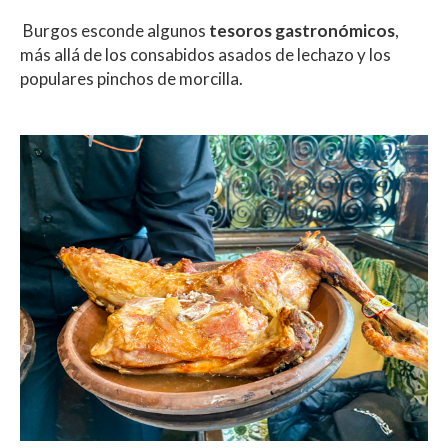
h
ac
w
o
Burgos esconde algunos
tesoros gastronómicos
,
at
e
itt
m
más allá de los consabidos asados de lechazo y los
s
b
er
p
populares pinchos de morcilla.
A
o
ar
p
o
ti
p
k
r