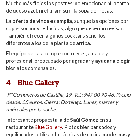
Mucho más flojos los postres: no emocionan ni la tarta
de queso azul, ni el tiramisú ni la sopa de fresas.
La
oferta de vinos es amplia
, aunque las opciones por
copas son muy reducidas, algo que deberían revisar.
También ofrecen algunos cocktails sencillos,
diferentes a los de la planta de arriba.
El equipo de sala cumple con creces, amable y
profesional, preocupado por agradar y
ayudar a elegir
bien a los comensales.
4 –
Blue Gallery
P.º Comuneros de Castilla, 19. Tel.:
947 00 93 46
. Precio
desde: 25 euros. Cierra: Domingo. Lunes, martes y
miércoles por la noche.
Interesante propuesta la de
Saúl Gómez
en su
restaurante
Blue Gallery
. Platos bien pensados y
equilibrados, utilizando técnicas de cocina
modernas y