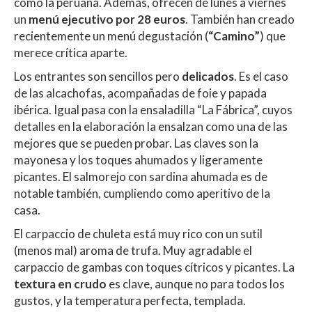
como la peruana. Además, ofrecen de lunes a viernes
un
menú ejecutivo por 28 euros
. También han creado
recientemente un menú degustación (
“Camino”
) que
merece crítica aparte.
Los entrantes son sencillos pero
delicados
. Es el caso
de las alcachofas, acompañadas de foie y papada
ibérica. Igual pasa con la ensaladilla “La Fábrica”, cuyos
detalles en la elaboración la ensalzan como una de las
mejores que se pueden probar. Las claves son la
mayonesa y los toques ahumados y ligeramente
picantes. El salmorejo con sardina ahumada es de
notable también, cumpliendo como aperitivo de la
casa.
El carpaccio de chuleta está muy rico con un sutil
(menos mal) aroma de trufa. Muy agradable el
carpaccio de gambas con toques cítricos y picantes. La
textura en crudo
es clave, aunque no para todos los
gustos, y la temperatura perfecta, templada.