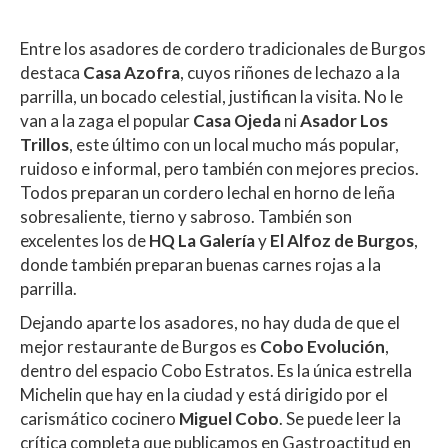
Entre los asadores de cordero tradicionales de Burgos
destaca
Casa Azofra
, cuyos riñones de lechazo a la
parrilla, un bocado celestial, justifican la visita. No le
van a la zaga el popular
Casa Ojeda
ni
Asador Los
Trillos
, este último con un local mucho más popular,
ruidoso e informal, pero también con mejores precios.
Todos preparan un cordero lechal en horno de leña
sobresaliente, tierno y sabroso. También son
excelentes los de
HQ La Galería
y
El Alfoz de Burgos
,
donde también preparan buenas carnes rojas a la
parrilla.
Dejando aparte los asadores, no hay duda de que el
mejor restaurante de Burgos es
Cobo Evolución
,
dentro del espacio Cobo Estratos. Es la única estrella
Michelin que hay en la ciudad y está dirigido por el
carismático cocinero
Miguel Cobo
. Se puede leer la
crítica completa que publicamos en Gastroactitud en