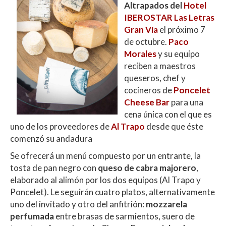
s
b
er
p
Altrapados del
Hotel
A
o
ar
IBEROSTAR Las Letras
Gran Vía
el próximo 7
p
o
ti
de octubre.
Paco
p
k
r
Morales
y su equipo
reciben a maestros
queseros, chef y
cocineros de
Poncelet
Cheese Bar
para una
cena única con el que es
uno de los proveedores de
Al Trapo
desde que éste
comenzó su andadura
Se ofrecerá un menú compuesto por un entrante, la
tosta de pan negro con
queso de cabra majorero
,
elaborado al alimón por los dos equipos (Al Trapo y
Poncelet). Le seguirán cuatro platos, alternativamente
uno del invitado y otro del anfitrión:
mozzarela
perfumada
entre brasas de sarmientos, suero de