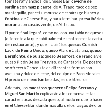
tomate raf y anchoa, de Cheese Bar;
ceviche de
sardina con maíz picante
, de Al Trapo; taco de pez
mantequilla, panceta, mousse de espárrago blanco y
fontina
, de Cheese Bar, y para terminar
, presa ibérica
moruna
con cuscús verde, de Al Trapo.
El punto final llegará, como no, con una tabla de quesos
(diferente a la que habitualmente se ofrece en la carta
del restaurante) , y que incluirá los
quesos Cornish
Lack, de Reino Unido
,
queso Pla
, de Cataluña;
queso
Bergfichte, de Suiza
; queso
Beaufort, de Francia
y el
queso
Picón Bejes Tresviso
, de Cantabria. De postre
se ofrecerá Chocolate en diferentes formas con
avellana y dulce de leche, del equipo de Paco Morales.
El precio del menú (sin bebidas) es de 50 euros.
Además, los
maestros queseros
Felipe Serrano
y
Miguel San Martín
explicarán a los comensales las
características de cada queso, al modo en que lo hacen
en el Cheese Bar, donde más allá de los rasgos de olor