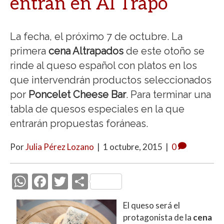
entran en Al Trapo
La fecha, el próximo 7 de octubre. La
primera
cena Altrapados
de este otoño se
rinde al queso español con platos en los
que intervendrán productos seleccionados
por
Poncelet Cheese Bar
. Para terminar una
tabla de quesos especiales en la que
entrarán propuestas foráneas.
Por
Julia Pérez Lozano
|
1 octubre, 2015
|
0
W
F
T
C
h
ac
w
o
El queso será el
at
e
itt
m
protagonista de la
cena