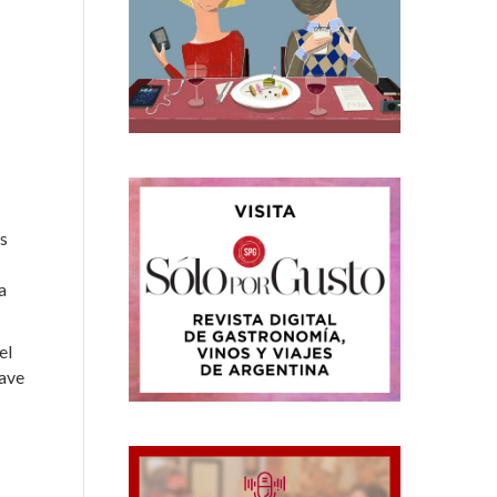
os
a
el
lave