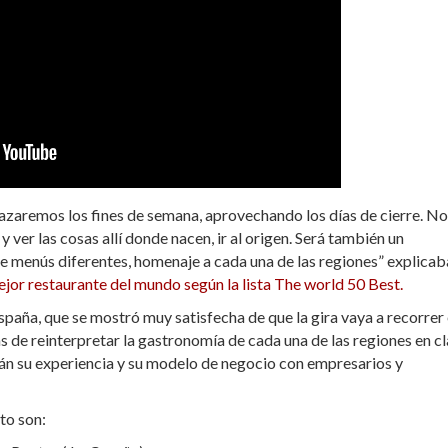
plazaremos los fines de semana, aprovechando los días de cierre. N
 ver las cosas allí donde nacen, ir al origen. Será también un
te menús diferentes, homenaje a cada una de las regiones” explicab
jor restaurante del mundo según la lista The world 50 Best.
paña, que se mostró muy satisfecha de que la gira vaya a recorrer 
s de reinterpretar la gastronomía de cada una de las regiones en c
án su experiencia y su modelo de negocio con empresarios y
to son: