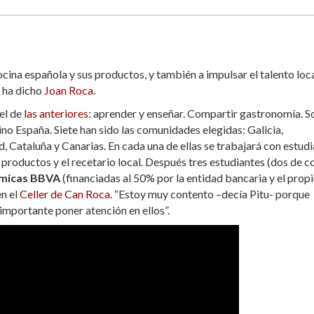
ocina española y sus productos, y también a impulsar el talento loc
” ha dicho
Joan Roca
.
 el de
las anteriores
: aprender y enseñar. Compartir gastronomía. S
ino España. Siete han sido las comunidades elegidas: Galicia,
 Cataluña y Canarias. En cada una de ellas se trabajará con estud
 productos y el recetario local. Después tres estudiantes (dos de c
micas BBVA
(financiadas al 50% por la entidad bancaria y el prop
en el
Celler de Can Roca
. “Estoy muy contento –decía Pitu- porque
 importante poner atención en ellos”.