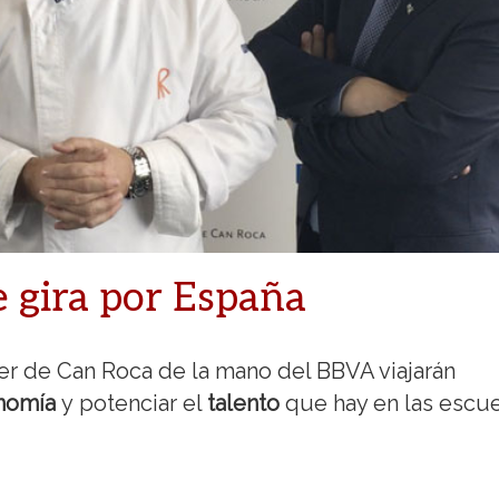
 gira por España
er de Can Roca de la mano del BBVA viajarán
onomía
y
potenciar el
talento
que hay en las escu