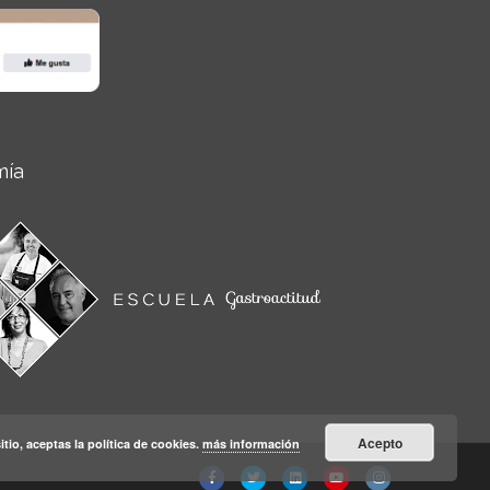
mía
Acepto
itio, aceptas la política de cookies.
más información
Facebook
Twitter
Linkedin
Youtube
Instagram