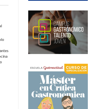
al
olo
iantes
ocina
io