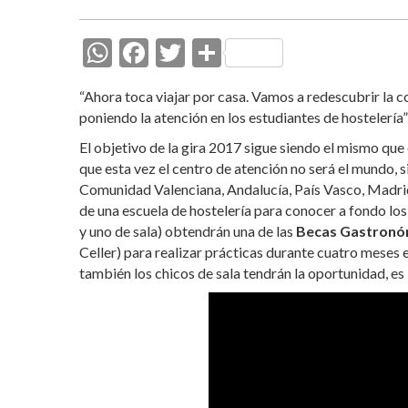
W
F
T
C
h
ac
w
o
“Ahora toca viajar por casa. Vamos a redescubrir la c
at
e
itt
m
poniendo la atención en los estudiantes de hostelería
s
b
er
p
El objetivo de la gira 2017 sigue siendo el mismo que
A
o
ar
que esta vez el centro de atención no será el mundo, s
Comunidad Valenciana, Andalucía, País Vasco, Madrid,
p
o
ti
de una escuela de hostelería para conocer a fondo los
p
k
r
y uno de sala) obtendrán una de las
Becas Gastronó
Celler) para realizar prácticas durante cuatro meses 
también los chicos de sala tendrán la oportunidad, es