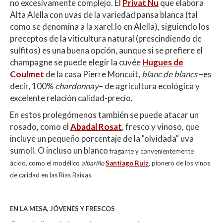
no excesivamente complejo. El
Privat Nu
que elabora
Alta Alella con uvas de la variedad pansa blanca (tal
como se denomina a la xarel.lo en Alella), siguiendo los
preceptos de la viticultura natural (prescindiendo de
sulfitos) es una buena opción, aunque si se prefiere el
champagne se puede elegir la cuvée
Hugues de
Coulmet
de la casa Pierre Moncuit,
blanc de blancs
–es
decir, 100%
chardonnay
– de agricultura ecológica y
excelente relación calidad-precio.
En estos prolegómenos también se puede atacar un
rosado, como el
Abadal Rosat
, fresco y vinoso, que
incluye un pequeño porcentaje de la "olvidada" uva
sumoll. O incluso un blanco
fragante y convenientemente
ácido, como el modélico
albariño
Santiago Ruiz
, pionero de los vinos
de calidad en las Rias Baixas.
EN LA MESA, JÓVENES Y FRESCOS