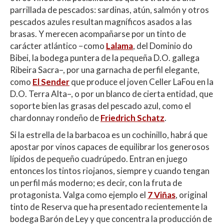
parrillada de pescados: sardinas, atún, salmón y otros
pescados azules resultan magníficos asados a las
brasas. Y merecen acompañarse por un tinto de
carácter atlántico −como
Lalama
, del Dominio do
Bibei, la bodega puntera de la pequeña D.O. gallega
Ribeira Sacra–, por una garnacha de perfil elegante,
como
El Sender
que produce el joven Celler LaFou en la
D.O. Terra Alta–, o por un blanco de cierta entidad, que
soporte bien las grasas del pescado azul, como el
chardonnay rondeño de
Friedrich Schatz
.
Si la estrella de la barbacoa es un cochinillo, habrá que
apostar por vinos capaces de equilibrar los generosos
lípidos de pequeño cuadrúpedo. Entran en juego
entonces los tintos riojanos, siempre y cuando tengan
un perfil más moderno; es decir, con la fruta de
protagonista. Valga como ejemplo el
7 Viñas
, original
tinto de Reserva que ha presentado recientemente la
bodega Barón de Ley y que concentra la producción de