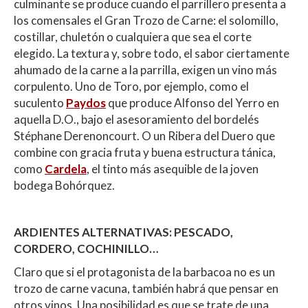
culminante se produce cuando el parrillero presenta a
los comensales el Gran Trozo de Carne: el solomillo,
costillar, chuletón o cualquiera que sea el corte
elegido. La textura y, sobre todo, el sabor ciertamente
ahumado de la carne a la parrilla, exigen un vino más
corpulento. Uno de Toro, por ejemplo, como el
suculento
Paydos
que produce Alfonso del Yerro en
aquella D.O., bajo el asesoramiento del bordelés
Stéphane Derenoncourt. O un Ribera del Duero que
combine con gracia fruta y buena estructura tánica,
como
Cardela
, el tinto más asequible de la joven
bodega Bohórquez.
ARDIENTES ALTERNATIVAS: PESCADO,
CORDERO, COCHINILLO…
Claro que si el protagonista de la barbacoa no es un
trozo de carne vacuna, también habrá que pensar en
otros vinos. Una posibilidad es que se trate de una