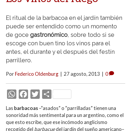
El ritual de la barbacoa en el jardín también
puede ser entendido como un momento
de goce
gastronómico
, sobre todo si se
escoge con buen tino los vinos para el
antes, el durante y el después del festín
parrillero.
Por
Federico Oldenburg
|
27 agosto, 2013
|
0
W
F
T
C
h
ac
w
o
Las
barbacoas
–“asados” o “parrilladas” tienen una
at
e
itt
m
sonoridad más sentimental para un argentino, como el
s
b
er
p
que esto escribe, que ese incómodo anglicismo
recogido del
barbacue
del jardín del sueño americano–