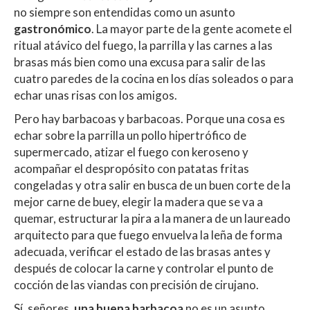
A
o
ar
no siempre son entendidas como un asunto
p
o
ti
gastronómico
. La mayor parte de la gente acomete el
p
k
r
ritual atávico del fuego, la parrilla y las carnes a las
brasas más bien como una excusa para salir de las
cuatro paredes de la cocina en los días soleados o para
echar unas risas con los amigos.
Pero hay barbacoas y barbacoas. Porque una cosa es
echar sobre la parrilla un pollo hipertrófico de
supermercado, atizar el fuego con keroseno y
acompañar el despropósito con patatas fritas
congeladas y otra salir en busca de un buen corte de la
mejor carne de buey, elegir la madera que se va a
quemar, estructurar la pira a la manera de un laureado
arquitecto para que fuego envuelva la leña de forma
adecuada, verificar el estado de las brasas antes y
después de colocar la carne y controlar el punto de
cocción de las viandas con precisión de cirujano.
Sí, señores,
una buena barbacoa
no es un asunto