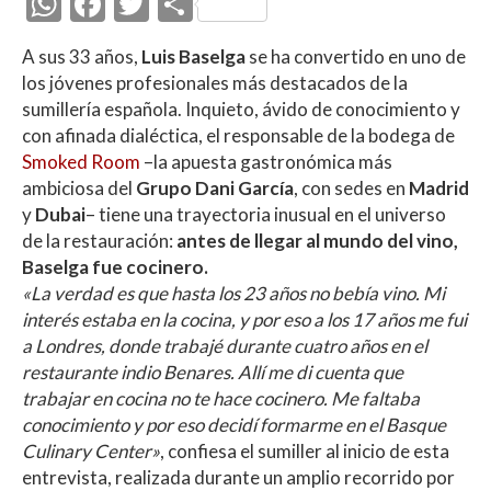
W
F
T
C
h
ac
w
o
A sus 33 años,
Luis Baselga
se ha convertido en uno de
at
e
itt
m
los jóvenes profesionales más destacados de la
s
b
er
p
sumillería española. Inquieto, ávido de conocimiento y
A
o
ar
con afinada dialéctica, el responsable de la bodega de
Smoked Room
–la apuesta gastronómica más
p
o
ti
ambiciosa del
Grupo Dani García
, con sedes en
Madrid
p
k
r
y
Dubai
– tiene una trayectoria inusual en el universo
de la restauración:
antes de llegar al mundo del vino,
Baselga fue cocinero.
«La verdad es que hasta los 23 años no bebía vino. Mi
interés estaba en la cocina, y por eso a los 17 años me fui
a Londres, donde trabajé durante cuatro años en el
restaurante indio Benares. Allí me di cuenta que
trabajar en cocina no te hace cocinero. Me faltaba
conocimiento y por eso decidí formarme en el Basque
Culinary Center»
, confiesa el sumiller al inicio de esta
entrevista, realizada durante un amplio recorrido por