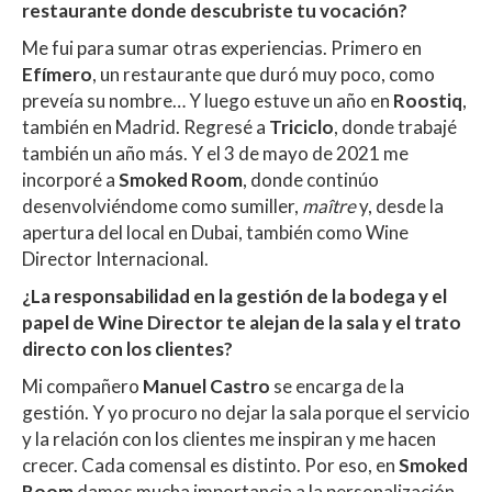
restaurante donde descubriste tu vocación?
Me fui para sumar otras experiencias. Primero en
Efímero
, un restaurante que duró muy poco, como
preveía su nombre… Y luego estuve un año en
Roostiq
,
también en Madrid. Regresé a
Triciclo
, donde trabajé
también un año más. Y el 3 de mayo de 2021 me
incorporé a
Smoked Room
, donde continúo
desenvolviéndome como sumiller,
maître
y, desde la
apertura del local en Dubai, también como Wine
Director Internacional.
¿La responsabilidad en la gestión de la bodega y el
papel de Wine Director te alejan de la sala y el trato
directo con los clientes?
Mi compañero
Manuel Castro
se encarga de la
gestión. Y yo procuro no dejar la sala porque el servicio
y la relación con los clientes me inspiran y me hacen
crecer. Cada comensal es distinto. Por eso, en
Smoked
Room
damos mucha importancia a la personalización