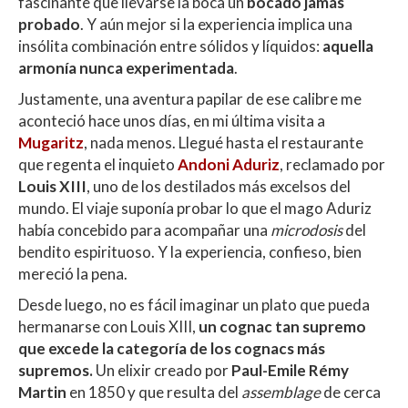
fascinante que llevarse la boca un
bocado jamás
s
b
er
p
probado
. Y aún mejor si la experiencia implica una
A
o
ar
insólita combinación entre sólidos y líquidos:
aquella
armonía nunca experimentada
.
p
o
ti
Justamente, una aventura papilar de ese calibre me
p
k
r
aconteció hace unos días, en mi última visita a
Mugaritz
, nada menos. Llegué hasta el restaurante
que regenta el inquieto
Andoni Aduriz
, reclamado por
Louis XIII
, uno de los destilados más excelsos del
mundo. El viaje suponía probar lo que el mago Aduriz
había concebido para acompañar una
microdosis
del
bendito espirituoso. Y la experiencia, confieso, bien
mereció la pena.
Desde luego, no es fácil imaginar un plato que pueda
hermanarse con Louis XIII,
un cognac tan supremo
que excede la categoría de los cognacs más
supremos.
Un elixir creado por
Paul-Emile Rémy
Martin
en 1850 y que resulta del
assemblage
de cerca