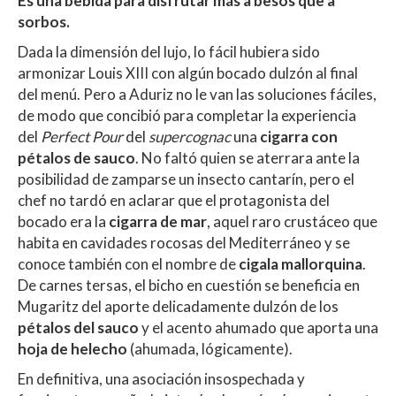
Es una bebida para disfrutar más a besos que a
sorbos.
Dada la dimensión del lujo, lo fácil hubiera sido
armonizar Louis XIII con algún bocado dulzón al final
del menú. Pero a Aduriz no le van las soluciones fáciles,
de modo que concibió para completar la experiencia
del
Perfect Pour
del
supercognac
una
cigarra con
pétalos de sauco
. No faltó quien se aterrara ante la
posibilidad de zamparse un insecto cantarín, pero el
chef no tardó en aclarar que el protagonista del
bocado era la
cigarra de mar
, aquel raro crustáceo que
habita en cavidades rocosas del Mediterráneo y se
conoce también con el nombre de
cigala mallorquina
.
De carnes tersas, el bicho en cuestión se beneficia en
Mugaritz del aporte delicadamente dulzón de los
pétalos del sauco
y el acento ahumado que aporta una
hoja de helecho
(ahumada, lógicamente).
En definitiva, una asociación insospechada y