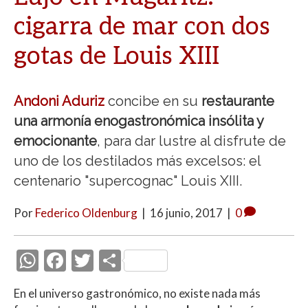
cigarra de mar con dos
gotas de Louis XIII
Andoni Aduriz
concibe en su
restaurante
una armonía enogastronómica insólita y
emocionante
, para dar lustre al disfrute de
uno de los destilados más excelsos: el
centenario "supercognac" Louis XIII.
Por
Federico Oldenburg
|
16 junio, 2017
|
0
W
F
T
C
h
ac
w
o
En el universo gastronómico, no existe nada más
at
e
itt
m