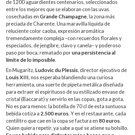
de 1200 aguardientes centenarios, seleccionados
entre los mejores que se elaboran con las uvas
cosechadas en
Grande Champagne
, la zona más
preciada de Charente. Una maravilla líquida de
reluciente color caoba, expresión aromática
tremendamente compleja –con recuerdos florales y
especiados, de jengibre, clavo y canela– y poderoso
paso por boca, rematado por
una persistencia al
límite de lo imposible
.
En Mugaritz,
Ludovic du Plessis
, director ejecutivo de
Louis XIII
, nos esperaba blandiendo una curiosa
herramienta, una suerte de pipeta metálica diseñada
para extraer el espirituoso de su estilizado envase de
cristal (Baccarat) y servirlo en las copas, gota a gota.
No es para menos: la botella de 70 cl de esta suntuosa
bebida cotiza a
2.500 euros
. Y en el restaurante, cada
centilitro que cae en la copa se factura en
80 euros
.
Quien quiera repetir, ya sabe a qué se atiene su bolsillo.