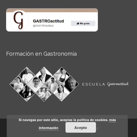
Formación en Gastronomía
Si navegas por este sitio, aceptas la política de cookies.
más
Acepto
información
Aviso legal
Condiciones de Uso