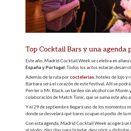
Top Cocktail Bars y una agenda p
Este año, Madrid Cocktail Week se celebra en alianz
España y Portugal
. Todos los actos estarán desarro
Además de la ruta por
coctelerías
, hoteles de lujo 
Bárbara será el corazón de este festival. Allí se podr
Perrier o Mr. Black, un tardeo sin alcohol con Monin
colaboración de Match Tonic, que se suma este año al
Y el 29 de septiembre llegará uno de los momentos m
donde se desvelará qué bares ocupan el podio de la m
Con esta agenda, Madrid Cocktail Week acogerá un fes
al otoño: diez días para brindar, descubrir y disfrutar 