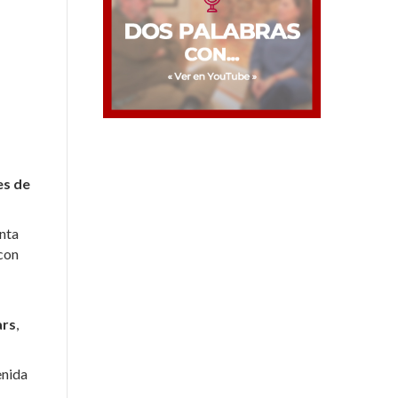
es
de
anta
 con
ars
,
enida