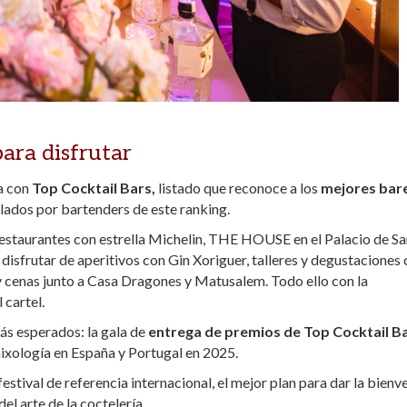
ara disfrutar
a con
Top Cocktail Bars,
listado que reconoce a los
mejores bar
llados por bartenders de este ranking.
y restaurantes con estrella Michelin, THE HOUSE en el Palacio de S
á disfrutar de aperitivos con Gin Xoriguer, talleres y degustaciones
 y cenas junto a Casa Dragones y Matusalem. Todo ello con la
 cartel.
ás esperados: la gala de
entrega de premios de Top Cocktail B
ixología en España y Portugal en 2025.
tival de referencia internacional, el mejor plan para dar la bienv
del arte de la coctelería.