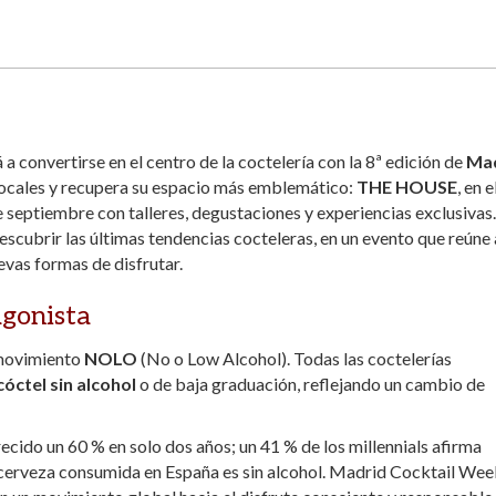
 convertirse en el centro de la coctelería con la 8ª edición de
Mad
 locales y recupera su espacio más emblemático:
THE HOUSE
, en e
de septiembre con talleres, degustaciones y experiencias exclusivas.
escubrir las últimas tendencias cocteleras, en un evento que reúne 
evas formas de disfrutar.
gonista
 movimiento
NOLO
(No o Low Alcohol). Todas las coctelerías
cóctel sin alcohol
o de baja graduación, reflejando un cambio de
recido un 60 % en solo dos años; un 41 % de los millennials afirma
la cerveza consumida en España es sin alcohol. Madrid Cocktail We