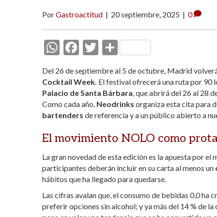
Por
Gastroactitud
|
20 septiembre, 2025
|
0
W
F
T
C
h
ac
w
o
Del 26 de septiembre al 5 de octubre, Madrid volverá a
at
e
itt
m
Cocktail Week.
El festival ofrecerá una ruta por 90
s
b
er
p
Palacio de Santa Bárbara
, que abrirá del 26 al 28 
Como cada año,
Neodrinks
organiza esta cita para d
A
o
ar
bartenders
de referencia y a un público abierto a nu
p
o
ti
p
k
r
El movimiento NOLO como prota
La gran novedad de esta edición es la apuesta por el
participantes deberán incluir en su carta al menos un
hábitos que ha llegado para quedarse.
Las cifras avalan que, el consumo de bebidas 0,0 ha c
preferir opciones sin alcohol; y ya más del 14 % de 