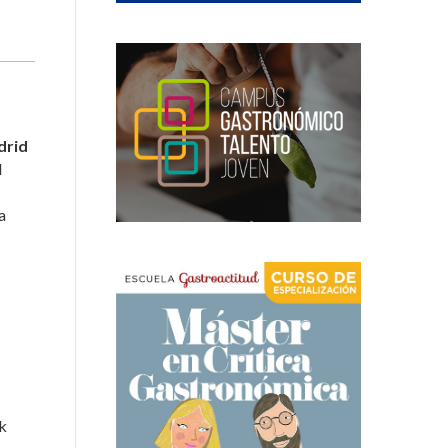
rid
l
a
ek