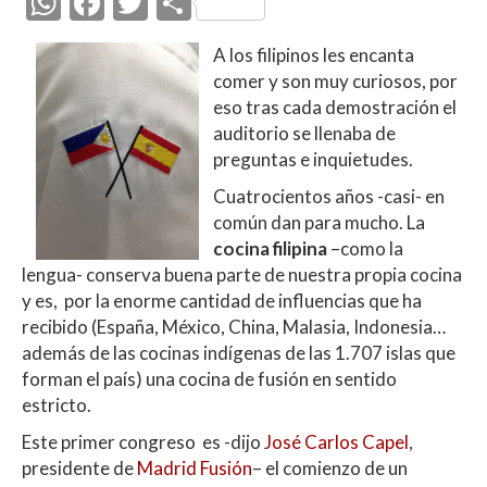
W
F
T
C
h
ac
w
o
A los filipinos les encanta
at
e
itt
m
comer y son muy curiosos, por
s
b
er
p
eso tras cada demostración el
A
o
ar
auditorio se llenaba de
preguntas e inquietudes.
p
o
ti
Cuatrocientos años -casi- en
p
k
r
común dan para mucho. La
cocina filipina
–como la
lengua- conserva buena parte de nuestra propia cocina
y es, por la enorme cantidad de influencias que ha
recibido (España, México, China, Malasia, Indonesia…
además de las cocinas indígenas de las 1.707 islas que
forman el país) una cocina de fusión en sentido
estricto.
Este primer congreso es -dijo
José Carlos Capel
,
presidente de
Madrid Fusión
– el comienzo de un