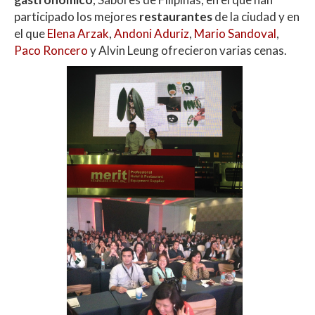
participado los mejores
restaurantes
de la ciudad y en
el que
Elena Arzak
,
Andoni Aduriz
,
Mario Sandoval
,
Paco Roncero
y Alvin Leung ofrecieron varias cenas.