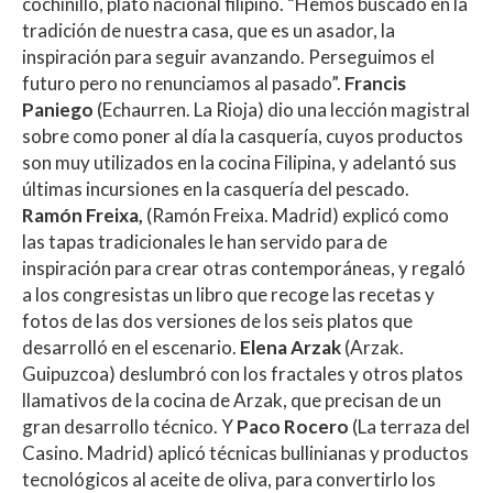
cochinillo, plato nacional filipino. “Hemos buscado en la
tradición de nuestra casa, que es un asador, la
inspiración para seguir avanzando. Perseguimos el
futuro pero no renunciamos al pasado”.
Francis
Paniego
(Echaurren. La Rioja) dio una lección magistral
sobre como poner al día la casquería, cuyos productos
son muy utilizados en la cocina Filipina, y adelantó sus
últimas incursiones en la casquería del pescado.
Ramón Freixa,
(Ramón Freixa. Madrid) explicó como
las tapas tradicionales le han servido para de
inspiración para crear otras contemporáneas, y regaló
a los congresistas un libro que recoge las recetas y
fotos de las dos versiones de los seis platos que
desarrolló en el escenario.
Elena Arzak
(Arzak.
Guipuzcoa) deslumbró con los fractales y otros platos
llamativos de la cocina de Arzak, que precisan de un
gran desarrollo técnico. Y
Paco Rocero
(La terraza del
Casino. Madrid) aplicó técnicas bullinianas y productos
tecnológicos al aceite de oliva, para convertirlo los