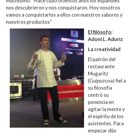
muchísimo. “Hace cuatrocientos años los españoles
nos descubrieron y nos conquistaron. Hoy nosotros
vamos a conquistarlos a ellos con nuestros sabores y
nuestros productos”
El filósofo
:
Adoni L. Aduriz
La creatividad
El patrón del
restaurante
Mugaritz
(Guipuzcoa) fiel a
su filosofía
centró su
ponencia en
agitar la mente y
el espíritu de los
asistentes. Para
empezar dijo