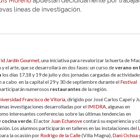
Luis Moreno
apuestan decididamente por trabaja
evas líneas de investigación.
id Jardín Gourmet
, una iniciativa para revalorizar la huerta de Ma
n y el arte, que se desarrollará en dos fases: un curso de
verano en 
a
los días 17,18 y 19 de julio y dos jornadas cargadas de actividade
n a cabo en la capital el 29 y 30 de septiembre durante el
Festival
e participarán numerosos
restaurantes
de la región.
iversidad Francisco de Vitoria
, dirigido por José Carlos Capel y Ju
imas investigaciones desarrolladas por el
IMIDRA
, algunas en
 como interesantes conferencias sobre las últimas tendencias en
y
cocina verde
. El actor
Juan Echanove
contará su experiencia y 
sión. Los alumnos participarán en talleres en las instalaciones del
L
para la ocasión por
Rodrigo de la Calle
(Villa Magna),
Dani Ochoa y