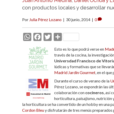
Juan Antonio Medina
,
Daniel Ochoa y 
con productos locales y desarrollar nu
Por
Julia Pérez Lozano
|
30 junio, 2014
|
0
W
F
T
C
h
ac
w
o
Esto es lo que podrá verse en
Madr
at
e
itt
m
través de la cocina, la investigació
s
b
er
p
Universdad Francisco de Vitori
lúdicas y formativas que se llevará
A
o
ar
Madrid Jardin Gourmet
, en el qu
p
o
ti
Durante el curso de verano de la
Un
p
k
r
Pérez Lozano, se expondrán las últ
colaboración con
cocineros
, así
horticultura, paisajismo, nutrición 
la horticultura se ha convertido de un hobby en una pa
Cordon Bleu
y disfrutarán de tres menús preparados 