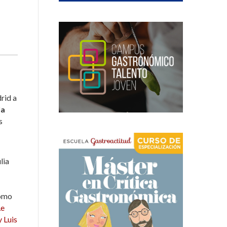
r
drid a
la
s
lia
cómo
e
 Luis