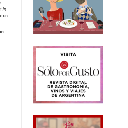
e
er
in
ue un
ón