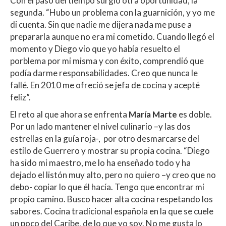
Con el paso del tiempo surgió otra oportunidad, la
segunda. “Hubo un problema con la guarnición, y yo me
di cuenta. Sin que nadie me dijera nada me puse a
prepararla aunque no era mi cometido. Cuando llegó el
momento y Diego vio que yo había resuelto el
porblema por mi misma y con éxito, comprendió que
podía darme responsabilidades. Creo que nunca le
fallé. En 2010 me ofreció se jefa de cocina y acepté
feliz”.
El reto al que ahora se enfrenta
María Marte
es doble.
Por un lado mantener el nivel culinario –y las dos
estrellas en la guía roja-, por otro desmarcarse del
estilo de Guerrero y mostrar su propia cocina. “Diego
ha sido mi maestro, me lo ha enseñado todo y ha
dejado el listón muy alto, pero no quiero –y creo que no
debo- copiar lo que él hacía. Tengo que encontrar mi
propio camino. Busco hacer alta cocina respetando los
sabores. Cocina tradicional española en la que se cuele
un poco del Caribe, de lo que yo soy. No me gusta lo