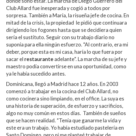
donde soñó estar. La marcha de Diego Guerrero del
s
b
er
p
Club Allard fue inesperada y cogió a todos por
A
o
ar
sorpresa. También a María, la risueña jefe de cocina. En
mitad de la crisis, la propiedad le pidió que continuara
p
o
ti
dirigiendo los fogones hasta que se decidiera quien
p
k
r
sería el sustituto. Seguir con su trabajo diario no
suponía para ella ningún esfuerzo. “Al contrario, era mi
deber, porque esta es mi casa, haría lo que fuera por
sacar el
restaurante
adelante”. La marcha de su jefe y
maestro podía convertirse en una oportunidad, como
ya le había sucedido antes.
Dominicana, llegó a Madrid hace 12 años. En 2003
comenzó a trabajar en la cocina del Club Allard, no
como cocinera sino limpiando, en el office. La suya es
una historia de superación, de esfuerzo y sacrificios,
algo no muy común en estos días. También de sueños
que se hacen realidad. “Tenía que ganarme la vida y
este era un trabajo. Yo había estudiado pastelería en
Santo Domingo, pero ni me planteé trabajar de