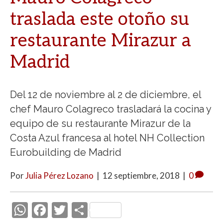
traslada este otoño su
restaurante Mirazur a
Madrid
Del 12 de noviembre al 2 de diciembre, el
chef Mauro Colagreco trasladará la cocina y
equipo de su restaurante Mirazur de la
Costa Azul francesa al hotel NH Collection
Eurobuilding de Madrid
Por
Julia Pérez Lozano
|
12 septiembre, 2018
|
0
W
F
T
C