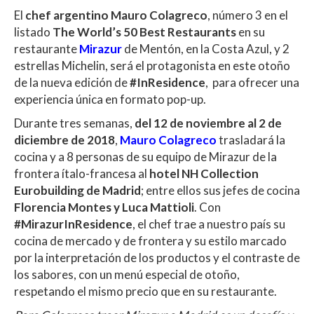
h
ac
w
o
El
chef argentino Mauro Colagreco
, número 3 en el
at
e
itt
m
listado
The World’s 50 Best Restaurants
en su
s
b
er
p
restaurante
Mirazur
de Mentón, en la Costa Azul, y 2
A
o
ar
estrellas Michelin, será el protagonista en este otoño
de la nueva edición de
#InResidence
, para ofrecer una
p
o
ti
experiencia única en formato pop-up.
p
k
r
Durante tres semanas,
del 12 de noviembre al 2 de
diciembre de 2018
,
Mauro Colagreco
trasladará la
cocina y a 8 personas de su equipo de Mirazur de la
frontera ítalo-francesa al
hotel NH Collection
Eurobuilding de Madrid
; entre ellos sus jefes de cocina
Florencia Montes y Luca Mattioli
. Con
#MirazurInResidence
, el chef trae a nuestro país su
cocina de mercado y de frontera y su estilo marcado
por la interpretación de los productos y el contraste de
los sabores, con un menú especial de otoño,
respetando el mismo precio que en su restaurante.