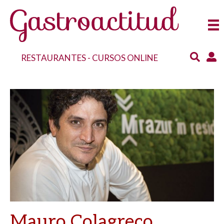
RESTAURANTES
-
CURSOS ONLINE
Mauro Colagreco