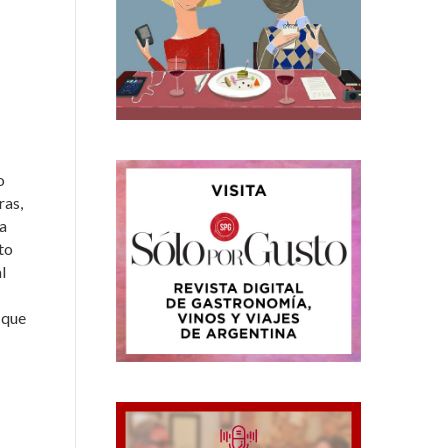
o
ras,
na
to
l
 que