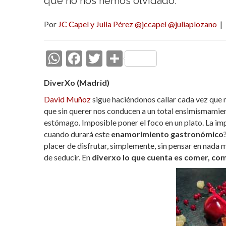
que no nos hemos olvidado.
Por
JC Capel y Julia Pérez @jccapel @juliaplozano
|
W
F
T
C
h
ac
w
o
DiverXo (Madrid)
at
e
itt
m
David Muñoz
sigue haciéndonos callar cada vez que
s
b
er
p
que sin querer nos conducen a un total ensimismamien
A
o
ar
estómago. Imposible poner el foco en un plato. La im
cuando durará este
p
o
enamorimiento gastronómico
ti
placer de disfrutar, simplemente, sin pensar en nada m
p
k
r
de seducir. En
diverxo lo que cuenta es comer, com