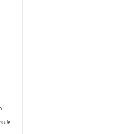
n
ras la