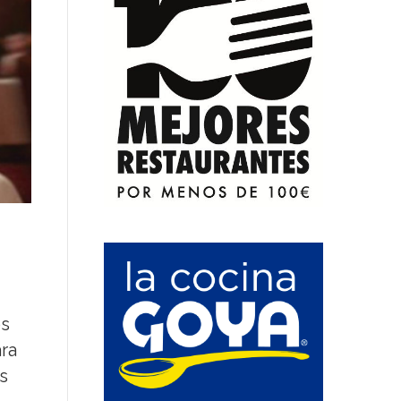
os
ara
s