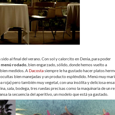
sido al final del verano. Con sol y calorcito en Denia, para poder
n
menú rodado
, bien engarzado, sólido, donde hemos vuelto a
 bien medidos. A
Dacosta
siempre le ha gustado hacer platos her
as ocultas bien manejadas y un producto espléndido. Menú muy mar
a roja) pero también muy vegetal, con una insólita y deliciosa ens
a, sala, bodega, tres ruedas precisas como la maquinaria de un rel
nsa la secuencia del aperitivo, un modelo que está ya gastado.