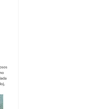
mosos
ino
alada
oj,