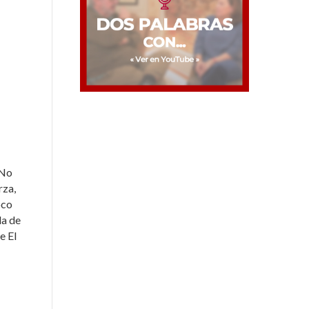
 No
rza,
oco
da de
e El