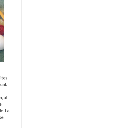
ites
ual.
, al
e
e. La
se