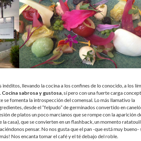
néditos, llevando la cocina a los confines de lo conocido, a los lím
.
Cocina sabrosa y gustosa
, sí pero con una fuerte carga concept
ste se fomenta la introspección del comensal. Lo más llamativo la
gredientes, desde el “felpudo” de germinados convertido en canelón
esión de platos un poco marcianos que se rompe con la aparición d
 la casa), que se convierten en un flashback, un momento ratatouill
haciéndonos pensar. No nos gusta que el pan -que está muy bueno- 
 más! Nos encanta tomar el café y el té debajo del roble.