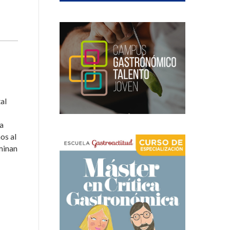
tal
ta
os al
rminan