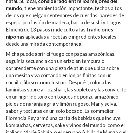
natal. Su local,
considerado entre los mejores del
mundo
, tiene ambientación impactante, techos altos
de los que cuelgan centenares de cuerdas, paredes de
espejo, profusión de madera, barra de sushi y tragos.
El menú de 13 pasos rinde culto a las
tradiciones
niponas
aplicadas a recetas e ingredientes locales
desde una mirada contemporánea.
Micha puede abrir el fuego con papas amazónicas,
seguir la secuencia con un erizo en tempura o
sorprenderte con una pieza de atún que ubica sobre
una mesita y va cortando en lonjas finitas con un
cuchillo
filoso como bisturí
. Después, coloca las
laminitas sobre arroz shari, las sopletea y las convierte
en un nigiri de toro con toques de ponzu amazónico,
pieles de naranja agria y limón rugoso. Mar y selva,
sabor y texturas en un solo bocado. La sommelier
Florencia Rey armó una carta de bebidas que incluye
kombuchas, cervezas, sake y vinos del mundo, como el
italiano Marie Sabbia, o el peruano Albilla de Murga o el