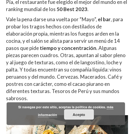
Pía, el restaurante fue elegido el mejor del mundo en el
ranking mundial de los
50 Best 2023
.
Vale la pena darse una vuelta por “Mayo”,
el bar
, para
probar los tragos hechos con destilados de
elaboración propia, mientras los fuegos arden en la
cocina, y el salón se alista para servir un menú de 14
pasos que pide
tiempo y concentración
. Algunas
piezas parecen cuadros. Otras, apuntan al sabor pleno
y al juego de texturas, como el de langostino, loche y
palta. Y todas
encuentran su compañía líquida: vinos
peruanos y del mundo. Cervezas. Macerados. Café y
postres con carácter, como el cacao piurano en
diferentes texturas. Tesoros de Perú y sus mundos
sabrosos.
Si navegas por este sitio, aceptas la política de cookies.
más
Acepto
información