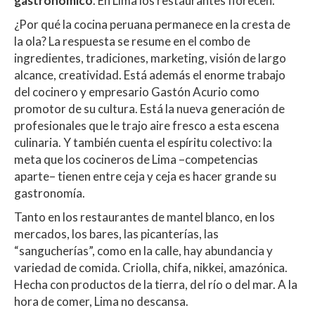
A
o
ar
gastronómico
. En Lima los restaurantes florecen.
p
o
ti
¿Por qué la cocina peruana permanece en la cresta de
la ola? La respuesta se resume en el combo de
p
k
r
ingredientes, tradiciones, marketing, visión de largo
alcance, creatividad. Está además el enorme trabajo
del cocinero y empresario Gastón Acurio como
promotor de su cultura. Está la nueva generación de
profesionales que le trajo aire fresco a esta escena
culinaria. Y también cuenta el espíritu colectivo: la
meta que los cocineros de Lima –competencias
aparte– tienen entre ceja y ceja es hacer grande su
gastronomía.
Tanto en los restaurantes de mantel blanco, en los
mercados, los bares, las picanterías, las
“sangucherías”, como en la calle, hay abundancia y
variedad de comida. Criolla, chifa, nikkei, amazónica.
Hecha con productos de la tierra, del río o del mar. A la
hora de comer, Lima no descansa.