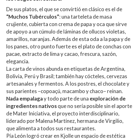
De sus platos, el que se convirtió en clásico es el de
“Muchos Tubérculos”
:
una tarteleta de masa
crujiente, cubierta con crema de papa y oca que sirve
de apoyo a un cúmulo de láminas de ollucos violetas,
amarillos, naranjas. Además de esta oda a la papa y de
los panes, otro punto fuerte es el plato de conchas con
pacae, extracto de lima y cacao, frescura, sazón,
elegancia.
La carta de vinos abunda en etiquetas de Argentina,
Bolivia, Perú y Brasil; también hay cócteles, cervezas
artesanales y fermentos. A los postres, el chocolate y
sus parientes –copoaçú, macambo y chaco– reinan.
Nada empalaga
y todo parte de una
exploración de
ingredientes nativos
que no sería posible sin el aporte
de Mater Iniciativa, el proyecto interdisciplinario,
liderado por Malena Martínez, hermana de Virgilio,
que alimenta a todos sus restaurantes.
Pía León logró crear en Kjolle un espacio de estética