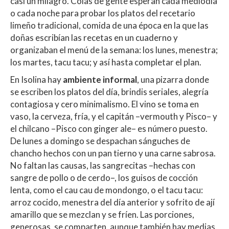
casi un milagro. Colas de gente esperan cada mediodía
o cada noche para probar los platos del recetario
limeño tradicional, comida de una época en la que las
doñas escribían las recetas en un cuaderno y
organizaban el menú de la semana: los lunes, menestra;
los martes, tacu tacu; y así hasta completar el plan.
En Isolina hay
ambiente informal
, una pizarra donde
se escriben los platos del día, brindis seriales, alegría
contagiosa y cero minimalismo. El vino se toma en
vaso, la cerveza, fría, y el capitán –vermouth y Pisco– y
el chilcano –Pisco con ginger ale– es número puesto.
De lunes a domingo se despachan sánguches de
chancho hechos con un pan tierno y una carne sabrosa.
No faltan las causas, las sangrecitas –hechas con
sangre de pollo o de cerdo–, los guisos de cocción
lenta, como el cau cau de mondongo, o el tacu tacu:
arroz cocido, menestra del día anterior y sofrito de ají
amarillo que se mezclan y se fríen. Las porciones,
generosas, se comparten, aunque también hay medias