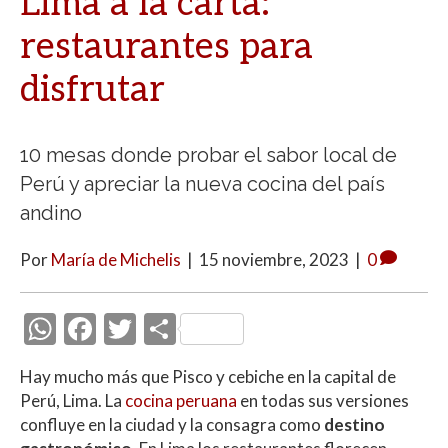
Lima a la carta:
restaurantes para
disfrutar
10 mesas donde probar el sabor local de
Perú y apreciar la nueva cocina del país
andino
Por
María de Michelis
|
15 noviembre, 2023
|
0
W
F
T
C
h
ac
w
o
Hay mucho más que Pisco y cebiche en la capital de
at
e
itt
m
Perú, Lima. La
cocina peruana
en todas sus versiones
s
b
er
p
confluye en la ciudad y la consagra como
destino