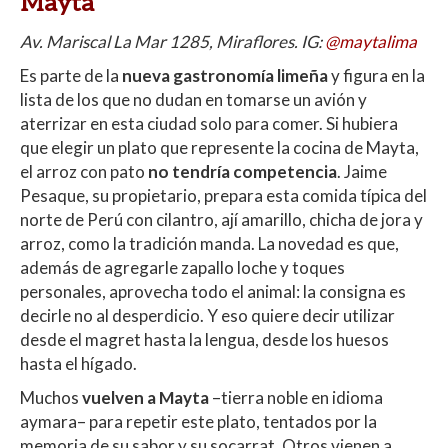
Mayta
Av. Mariscal La Mar 1285, Miraflores. IG:
@maytalima
Es parte de la
nueva gastronomía limeña
y figura en la
lista de los que no dudan en tomarse un avión y
aterrizar en esta ciudad solo para comer. Si hubiera
que elegir un plato que represente la cocina de Mayta,
el arroz con pato
no tendría competencia
. Jaime
Pesaque, su propietario, prepara esta comida típica del
norte de Perú con cilantro, ají amarillo, chicha de jora y
arroz, como la tradición manda. La novedad es que,
además de agregarle zapallo loche y toques
personales, aprovecha todo el animal: la consigna es
decirle no al desperdicio. Y eso quiere decir utilizar
desde el magret hasta la lengua, desde los huesos
hasta el hígado.
Muchos
vuelven a Mayta
–tierra noble en idioma
aymara– para repetir este plato, tentados por la
memoria de su sabor y su socarrat. Otros vienen a