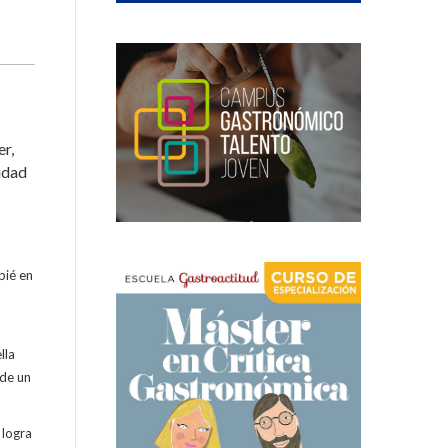
er,
tidad
pié en
lla
 de un
 logra