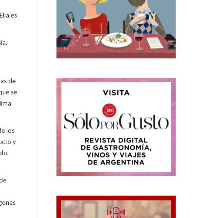
Ella es
ía,
das de
 que se
lima
de los
ucto y
plo,
 de
ogones