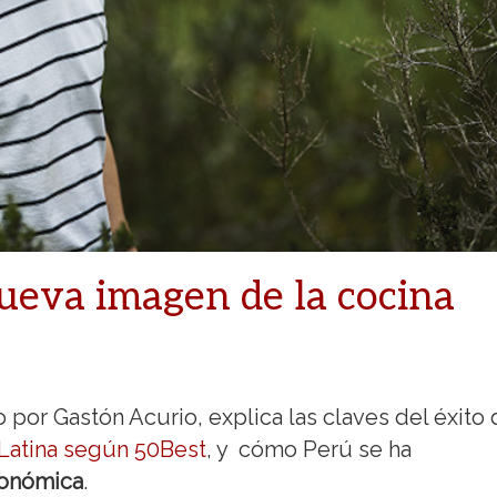
nueva imagen de la cocina
 por Gastón Acurio, explica las claves del éxito
Latina según 50Best
, y cómo Perú se ha
ronómica
.