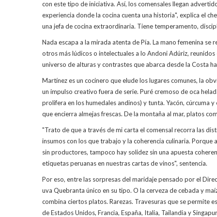
con este tipo de iniciativa. Así, los comensales llegan adverti
experiencia donde la cocina cuenta una historia", explica el chef
una jefa de cocina extraordinaria. Tiene temperamento, discipl
Nada escapa a la mirada atenta de Pía. La mano femenina se ref
otros más lúdicos o intelectuales a lo Andoni Adúriz, reunidos
universo de alturas y contrastes que abarca desde la Costa h
Martínez es un cocinero que elude los lugares comunes, la obv
un impulso creativo fuera de serie. Puré cremoso de oca helada
prolifera en los humedales andinos) y tunta. Yacón, cúrcuma y
que encierra almejas frescas. De la montaña al mar, platos com
"Trato de que a través de mi carta el comensal recorra las dis
insumos con los que trabajo y la coherencia culinaria. Porque
sin productores, tampoco hay solidez sin una apuesta coherent
etiquetas peruanas en nuestras cartas de vinos", sentencia.
Por eso, entre las sorpresas del maridaje pensado por el Dire
uva Quebranta único en su tipo. O la cerveza de cebada y maíz
combina ciertos platos. Rarezas. Travesuras que se permite 
de Estados Unidos, Francia, España, Italia, Tailandia y Singapur