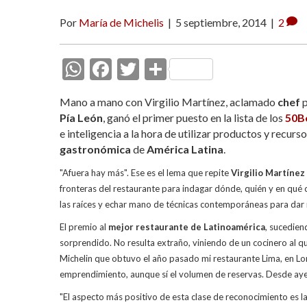
Por
María de Michelis
|
5 septiembre, 2014
|
2
W
F
T
C
h
ac
w
o
Mano a mano con Virgilio Martínez, aclamado
chef
at
e
itt
m
Pía León
, ganó el primer puesto en la lista de los
50B
s
b
er
p
e inteligencia a la hora de utilizar productos y recurso
gastronómica
de
América Latina
.
A
o
ar
p
o
ti
"Afuera hay más". Ese es el lema que repite
Virgilio Martínez
fronteras del restaurante para indagar dónde, quién y en qué
p
k
r
las raíces y echar mano de técnicas contemporáneas para dar m
El premio al
mejor restaurante de Latinoamérica
, sucedien
sorprendido. No resulta extraño, viniendo de un cocinero al que
Michelin que obtuvo el año pasado mi restaurante Lima, en Lon
emprendimiento, aunque sí el volumen de reservas. Desde ayer 
"El aspecto más positivo de esta clase de reconocimiento es la 