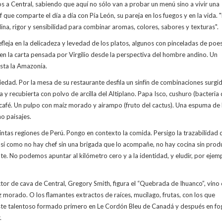
dos a Central, sabiendo que aquí no sólo van a probar un menú sino a vivir una
 que comparte el día a día con Pía León, su pareja en los fuegos y en la vida. "
ina, rigor y sensibilidad para combinar aromas, colores, sabores y texturas".
leja en la delicadeza y levedad de los platos, algunos con pinceladas de poes
 en la carta pensada por Virgilio desde la perspectiva del hombre andino. Un
asta la Amazonía.
iedad. Por la mesa de su restaurante desfila un sinfín de combinaciones surgi
 y recubierta con polvo de arcilla del Altiplano. Papa Isco, cushuro (bacteria
 café. Un pulpo con maíz morado y airampo (fruto del cactus). Una espuma de 
o paisajes.
tintas regiones de Perú. Pongo en contexto la comida. Persigo la trazabilidad 
 así como no hay chef sin una brigada que lo acompañe, no hay cocina sin prod
e. No podemos apuntar al kilómetro cero y a la identidad, y eludir, por ejem
ctor de cava de Central, Gregory Smith, figura el “Quebrada de Ihuanco”, vino
 morado. O los flamantes extractos de raíces, mucílago, frutas, con los que
este talentoso formado primero en Le Cordón Bleu de Canadá y después en f
.