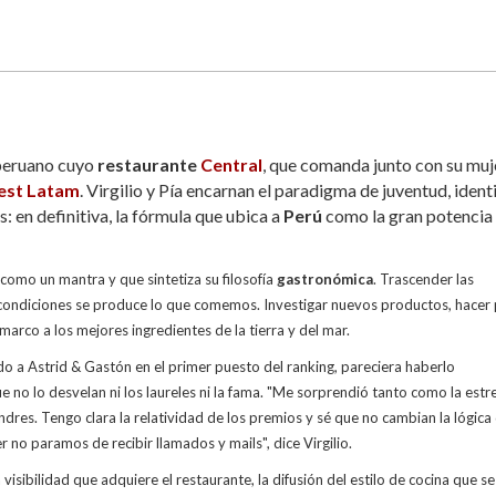
peruano cuyo
restaurante
Central
, que comanda junto con su muj
est Latam
. Virgilio y Pía encarnan el paradigma de juventud, iden
s: en definitiva, la fórmula que ubica a
Perú
como la gran potencia
como un mantra y que sintetiza su filosofía
gastronómica
. Trascender las
 condiciones se produce lo que comemos. Investigar nuevos productos, hacer 
arco a los mejores ingredientes de la tierra y del mar.
do a Astrid & Gastón en el primer puesto del ranking, pareciera haberlo
 no lo desvelan ni los laureles ni la fama. "Me sorprendió tanto como la estre
dres. Tengo clara la relatividad de los premios y sé que no cambian la lógica
no paramos de recibir llamados y mails", dice Virgilio.
visibilidad que adquiere el restaurante, la difusión del estilo de cocina que se