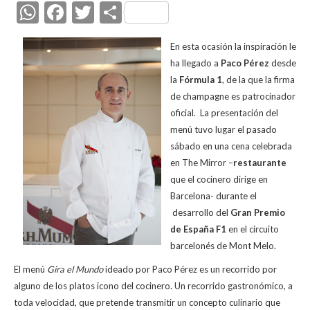
W
F
T
C
h
ac
w
o
En esta ocasión la inspiración le
at
e
itt
m
ha llegado a
Paco Pérez
desde
s
b
er
p
la
Fórmula 1
, de la que la firma
A
o
ar
de champagne es patrocinador
oficial.
La presentación del
p
o
ti
menú tuvo lugar el pasado
p
k
r
sábado en una cena celebrada
en The Mirror –
restaurante
que el cocinero dirige en
Barcelona- durante el
desarrollo del
Gran Premio
de España F1
en el circuito
barcelonés de Mont Melo.
El menú
Gira el Mundo
ideado por Paco Pérez es un recorrido por
alguno de los platos icono del cocinero. Un recorrido gastronómico, a
toda velocidad, que pretende transmitir un concepto culinario que