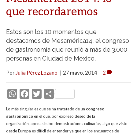
que recordaremos
Estos son los 10 momentos que
destacamos de Mesamérica14, el congreso
de gastronomía que reunió a más de 3.000
personas en Ciudad de México.
Por
Julia Pérez Lozano
|
27 mayo, 2014
|
2
W
F
T
C
h
ac
w
o
Lo más singular es que se ha tratatado de un
congreso
at
e
itt
m
gastronómico
en el que, por expreso deseo de la
s
b
er
p
organización,
apenas hubo demostraciones culinarias, algo que visto
A
o
ar
desde Europa es difícil de entender ya que en los encuentros de