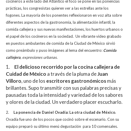
cocineros a este lado del Atlántico el foco se pone en las ponencias
p
o
ti
prácticas, los congresistas quieren ver a las estrellas ante los
p
k
r
fogones.
La mayoría de los ponentes reflexionaron en voz alta sobre
diferentes aspectos de la gastronomía, la alimentación infantil, la
comida callejera y sus nuevas manifestaciones, los huertos urbanos o
el papel de los cocineros en la sociedad. Un vibrante video grabado
en puestos ambulantes
de comida
de la Ciudad de México sirvió
como preámbulo y puso imágenes al lema del encuentro:
Comida
callejera
, expresiones urbanas
.
1.
El delicioso recorrido por la cocina callejera de
Cuidad de México
a través de la pluma de
Juan
Villoro
, uno de los
escritores gastronómicos
más
brillantes. Supo transmitir con sus palabras precisas y
pausadas toda la intensidad y variedad de los sabores
y olores de la ciudad. Un verdadero placer escucharlo.
2.
La ponencia de Daniel Ovadía: La otra ciudad de México
.
Ovadía fue uno de los pocos que cocinó sobre el escenario. Con su
equipo preparó su último menú degustación para 10 comensales.