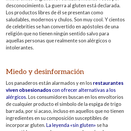
p
o
ti
desconocimiento. La guerra al gluten está declarada.
p
k
r
Los productos libres de él se presentan como
saludables, modernos y chulos. Son muy cool. Y cientos
de celebrities se han convertido en apóstoles de una
religión que no tienen ningún sentido salvo para
aquellas personas que realmente son alérgicos o
intolerantes.
Miedo y desinformación
Los panaderos están alarmados y en los
restaurantes
viven obsesionados
con ofrecer alternativas a los
alérgicos
. Los consumidores buscan en los envoltorios
de cualquier producto el símbolo de la espiga de trigo
barrada, por si acaso, incluso en aquellos que no tienen
ingredientes en su composición susceptibles de
incorporar gluten.
La leyenda «sin gluten»
se ha