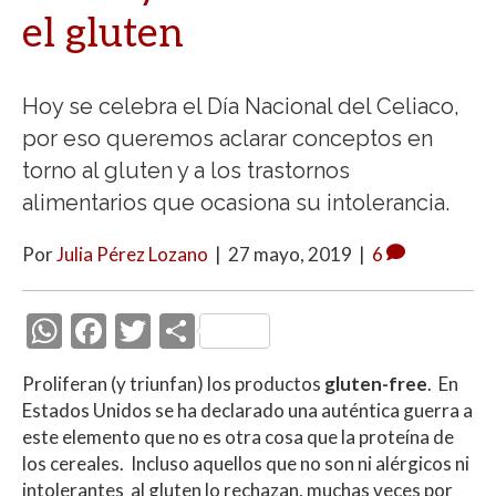
el gluten
Hoy se celebra el Día Nacional del Celiaco,
por eso queremos aclarar conceptos en
torno al gluten y a los trastornos
alimentarios que ocasiona su intolerancia.
Por
Julia Pérez Lozano
|
27 mayo, 2019
|
6
W
F
T
C
h
ac
w
o
Proliferan (y triunfan) los productos
gluten-free
. En
at
e
itt
m
Estados Unidos se ha declarado una auténtica guerra a
s
b
er
p
este elemento que no es otra cosa que la proteína de
A
o
ar
los cereales. Incluso aquellos que no son ni alérgicos ni
intolerantes al gluten lo rechazan, muchas veces por