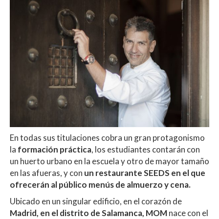
p
o
ti
p
k
r
En todas sus titulaciones cobra un gran protagonismo
la
formación práctica
, los estudiantes contarán con
un huerto urbano en la escuela y otro de mayor tamaño
en las afueras, y con
un restaurante SEEDS en el que
ofrecerán al público menús de almuerzo y cena.
Ubicado en un singular edificio, en el corazón de
Madrid, en el distrito de Salamanca, MOM
nace con el