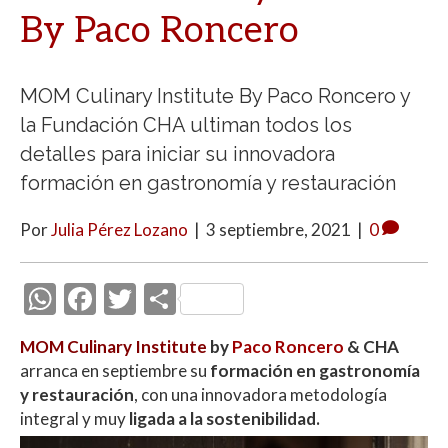
By Paco Roncero
MOM Culinary Institute By Paco Roncero y
la Fundación CHA ultiman todos los
detalles para iniciar su innovadora
formación en gastronomía y restauración
Por
Julia Pérez Lozano
|
3 septiembre, 2021
|
0
W
F
T
C
h
ac
w
o
MOM Culinary Institute
by
Paco Roncero
& CHA
at
e
itt
m
arranca en septiembre su
formación en gastronomía
s
b
er
p
y restauración
, con una innovadora metodología
A
o
ar
integral y muy
ligada a la sostenibilidad.