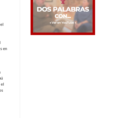
el
l
s en
s
nú
 el
os