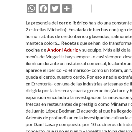
W
F
T
C
h
ac
w
o
La presencia del
cerdo ibérico
ha sido una constante 
at
e
itt
m
2 estrellas Michelin): Ensalada de hierbas con jugo de
s
b
er
p
horno; rabitos de cerdo ibérico glaseados; salmonete
manteca colorá…
Recetas
que se han ido transforma
A
o
ar
cocina de
Andoni Aduriz
y su equipo. Más allá de la 
p
o
ti
menús de Mugaritz hay siempre –o casi siempre, desd
p
k
r
iluminan durante un instatne al comensal, le alumbran 
aparece el ibérico –o el marisco- como un tótem, un 
queda el cerdo, nuestro cerdo. Por eso a nadie extr
en Errentería- con una de las industrias artesanas de
dirigida por la tercera y cuarta generación (Arturo y
expansión vinculada a la investigación, la innovación 
frescas en restaurantes de prestigio como
Miramar
d
de Juanjo López Bedmar. El acuerdo al que ha llegado
Además de profundizar en la investigación culinaria 
por
Dani Lasa
y compuesto por 10 cocineros de indud
concepto, que si no es nuevo –Joselito ya lo ha desarr