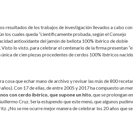
 resultados de los trabajos de investigación llevados a cabo con 
ún los cuales queda “científicamente probada, según el Consejo
pacidad antioxidante del jamón de bellota 100% ibérico de doble
isto lo visto, para celebrar el centenario de la firma presentan “e
n única de cien piezas procedentes de cerdos 100% ibéricos nacido
ra cosa que echar mano de archivo y revisar las más de 800 receta
0 años). Con 17 de ellas, de entre 2005 y 2017 ha compuesto un me
rnos con cerdo ibérico, que supone un hito
, que se prolongan en
r Guillermo Cruz. Sería estupendo que este menú, que algunos pudim
ritz. ¡No se me ocurre mejor manera de celebrar los 20 años que se