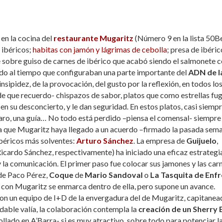
en la cocina del
restaurante Mugaritz
(Número 9 en la lista 50B
 ibéricos;
habitas con jamón y lágrimas de cebolla
; presa de ibéric
 sobre guiso de carnes de ibérico que acabó siendo el salmonete 
do al tiempo que configuraban una parte importante del
ADN de l
insipidez, de la provocación, del gusto por la reflexión, en todos lo
e que recuerdo- chispazos de sabor, platos que como estrellas fu
en su desconcierto, y le dan seguridad. En estos platos, casi siemp
faro, una guía… No todo está perdido –piensa el comensal- siempre
aña que Mugaritz haya llegado a un acuerdo –firmado la pasada sem
 ibéricos más solventes:
Arturo Sánchez
. La empresa de
Guijuelo
,
 Ricardo Sánchez, respectivamente) ha iniciado una eficaz estrategi
y la comunicación. El primer paso fue colocar sus jamones y las car
e Paco Pérez,
Coque
de
Mario Sandoval
o
La Tasquita de Enf
 con Mugaritz se enmarca dentro de ella, pero supone un avance.
con un equipo de I+D de la envergadura del de Mugaritz, capitane
able valía, la colaboración contempla la
creación de un Sherry 
ollado en A’Barra- si es muy atractivo, sobre todo para potenciar l