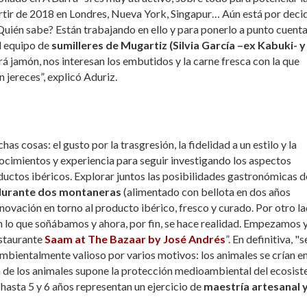
partir de 2018 en Londres, Nueva York, Singapur… Aún está por decid
Quién sabe? Están trabajando en ello y para ponerlo a punto cuent
l equipo de
sumilleres de Mugartiz (Silvia García –ex Kabuki- y
rá jamón, nos interesan los embutidos y la carne fresca con la que
jereces”, explicó Aduriz.
cosas: el gusto por la trasgresión, la fidelidad a un estilo y la
nocimientos y experiencia para seguir investigando los aspectos
ductos ibéricos. Explorar juntos las posibilidades gastronómicas d
 durante dos montaneras
(alimentado con bellota en dos años
nnovación en torno al producto ibérico, fresco y curado. Por otro la
 lo que soñábamos y ahora, por fin, se hace realidad. Empezamos y
estaurante
Saam at The Bazaar by José Andrés
”. En definitiva, "s
ambientalmente valioso por varios motivos: los animales se crían e
a de los animales supone la protección medioambiental del ecosis
e hasta 5 y 6 años representan un ejercicio de
maestría artesanal 