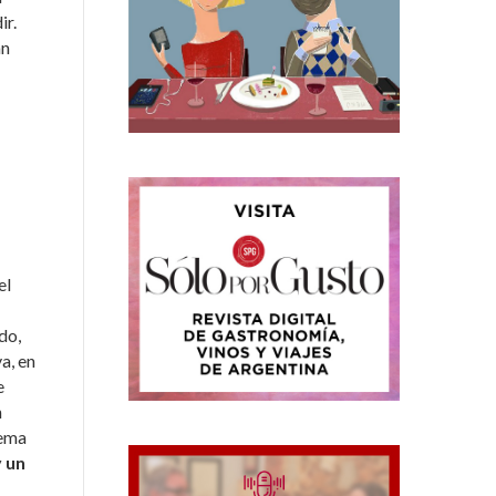
ir.
an
el
do,
a, en
e
n
tema
y un