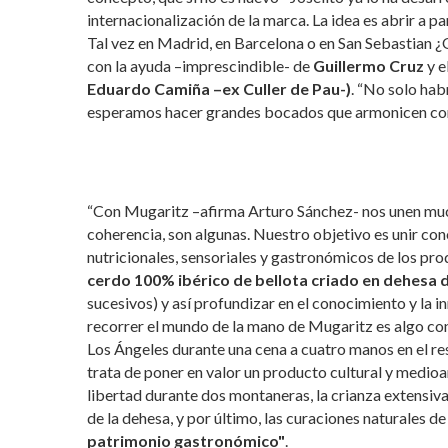
internacionalización de la marca. La idea es abrir a 
Tal vez en Madrid, en Barcelona o en San Sebastian ¿
con la ayuda –imprescindible- de
Guillermo Cruz
y e
Eduardo Camiña –ex Culler de Pau-)
. “No solo hab
esperamos hacer grandes bocados que armonicen con 
“Con Mugaritz –afirma Arturo Sánchez- nos unen muchas 
coherencia, son algunas. Nuestro objetivo es unir co
nutricionales, sensoriales y gastronómicos de los pro
cerdo 100% ibérico de bellota criado en dehesa
sucesivos) y así profundizar en el conocimiento y la i
recorrer el mundo de la mano de Mugaritz es algo con
Los Ángeles durante una cena a cuatro manos en el r
trata de poner en valor un producto cultural y medio
libertad durante dos montaneras, la crianza extensiv
de la dehesa, y por último, las curaciones naturales d
patrimonio gastronómico"
.