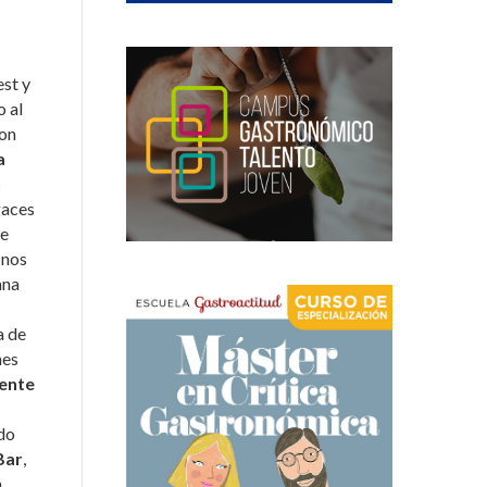
est y
o al
con
a
s
gaces
re
 nos
ana
a de
nes
rente
ado
Bar
,
a