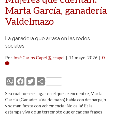
Mujeres que cuentan:
Marta García, ganadería
Valdelmazo
La ganadera que arrasa en las redes
sociales
Por
José Carlos Capel @jccapel
|
11 mayo, 2026
|
0
W
F
T
C
h
ac
w
o
Sea cual fuere el lugar en el que se encuentre, Marta
at
e
itt
m
García (Ganadería Valdelmazo) habla con desparpajo
s
b
er
p
y se manifiesta con vehemencia ¡No calla! Es la
A
o
ar
estampa viva de un terremoto que encadena frases