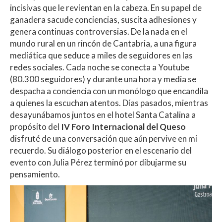
incisivas que le revientan en la cabeza. En su papel de
p
o
ti
ganadera sacude conciencias, suscita adhesiones y
p
k
r
genera continuas controversias. De la nada en el
mundo rural en un rincón de Cantabria, a una figura
mediática que seduce a miles de seguidores en las
redes sociales. Cada noche se conecta a Youtube
(80.300 seguidores) y durante una hora y media se
despacha a conciencia con un monólogo que encandila
a quienes la escuchan atentos. Días pasados, mientras
desayunábamos juntos en el hotel Santa Catalina a
propósito del
IV Foro Internacional del Queso
disfruté de una conversación que aún pervive en mi
recuerdo. Su diálogo posterior en el escenario del
evento con Julia Pérez terminó por dibujarme su
pensamiento.