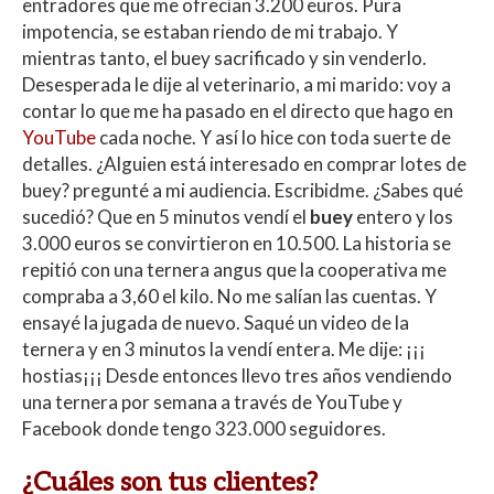
entradores que me ofrecían 3.200 euros. Pura
impotencia, se estaban riendo de mi trabajo. Y
mientras tanto, el buey sacrificado y sin venderlo.
Desesperada le dije al veterinario, a mi marido: voy a
contar lo que me ha pasado en el directo que hago en
YouTube
cada noche. Y así lo hice con toda suerte de
detalles.
¿Alguien está interesado en comprar lotes de
buey? pregunté a mi audiencia. Escribidme.
¿Sabes qué
sucedió? Que en 5 minutos vendí el
buey
entero y los
3.000 euros se convirtieron en 10.500.
La historia se
repitió con una ternera angus que la cooperativa me
compraba a 3,60 el kilo. No me salían las cuentas. Y
ensayé la jugada de nuevo. Saqué un video de la
ternera y en 3 minutos la vendí entera. Me dije: ¡¡¡
hostias¡¡¡
Desde entonces llevo tres años vendiendo
una ternera por semana a través de YouTube y
Facebook donde tengo 323.000 seguidores.
¿Cuáles son tus clientes?