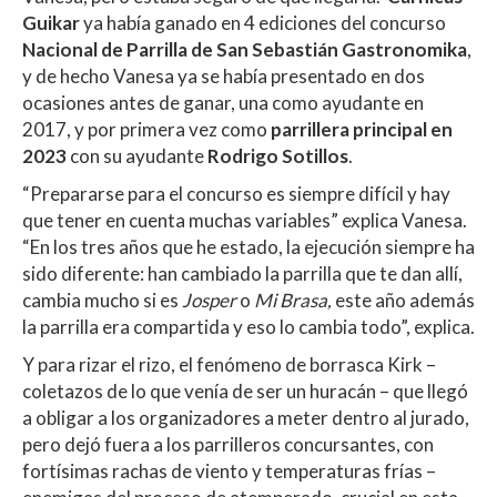
Guikar
ya había ganado en 4 ediciones del concurso
Nacional de Parrilla de San Sebastián Gastronomika
,
y de hecho Vanesa ya se había presentado en dos
ocasiones antes de ganar, una como ayudante en
2017, y por primera vez como
parrillera principal en
2023
con su ayudante
Rodrigo Sotillos
.
“Prepararse para el concurso es siempre difícil y hay
que tener en cuenta muchas variables” explica Vanesa.
“En los tres años que he estado, la ejecución siempre ha
sido diferente: han cambiado la parrilla que te dan allí,
cambia mucho si es
Josper
o
Mi Brasa,
este año además
la parrilla era compartida y eso lo cambia todo”, explica.
Y para rizar el rizo, el fenómeno de borrasca Kirk –
coletazos de lo que venía de ser un huracán – que llegó
a obligar a los organizadores a meter dentro al jurado,
pero dejó fuera a los parrilleros concursantes, con
fortísimas rachas de viento y temperaturas frías –