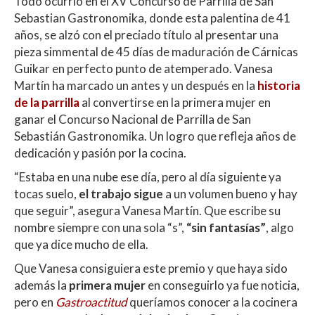
Todo ocurrió en el XV Concurso de Parrilla de San
at
e
itt
m
Sebastian Gastronomika, donde esta palentina de 41
s
b
er
p
años, se alzó con el preciado título al presentar una
A
o
ar
pieza simmental de 45 días de maduración de Cárnicas
Guikar en perfecto punto de atemperado. Vanesa
p
o
ti
Martín ha marcado un antes y un después en la
historia
p
k
r
de la parrilla
al convertirse en la primera mujer en
ganar el Concurso Nacional de Parrilla de San
Sebastián Gastronomika. Un logro que refleja años de
dedicación y pasión por la cocina.
“Estaba en una nube ese día, pero al día siguiente ya
tocas suelo,
el trabajo sigue
a un volumen bueno y hay
que seguir”, asegura Vanesa Martín. Que escribe su
nombre siempre con una sola “s”,
“sin fantasías”
, algo
que ya dice mucho de ella.
Que Vanesa consiguiera este premio y que haya sido
además la
primera mujer
en conseguirlo ya fue noticia,
pero en
Gastroactitud
queríamos conocer a la cocinera