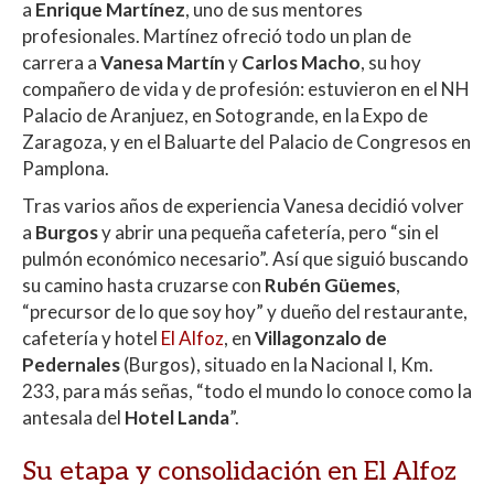
a
Enrique Martínez
, uno de sus mentores
profesionales. Martínez ofreció todo un plan de
carrera a
Vanesa Martín
y
Carlos Macho
, su hoy
compañero de vida y de profesión: estuvieron en el NH
Palacio de Aranjuez, en Sotogrande, en la Expo de
Zaragoza, y en el Baluarte del Palacio de Congresos en
Pamplona.
Tras varios años de experiencia Vanesa decidió volver
a
Burgos
y abrir una pequeña cafetería, pero “sin el
pulmón económico necesario”. Así que siguió buscando
su camino hasta cruzarse con
Rubén Güemes
,
“precursor de lo que soy hoy” y dueño del restaurante,
cafetería y hotel
El Alfoz
, en
Villagonzalo de
Pedernales
(Burgos), situado en la Nacional I, Km.
233, para más señas, “todo el mundo lo conoce como la
antesala del
Hotel Landa
”.
Su etapa y consolidación en El Alfoz