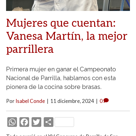
Mujeres que cuentan:
Vanesa Martín, la mejor
parrillera
Primera mujer en ganar el Campeonato
Nacional de Parrilla, hablamos con esta
pionera de la cocina sobre brasas.
Por
Isabel Conde
|
11 diciembre, 2024
|
0
W
F
T
C
h
ac
w
o