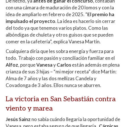
De hecho, ya
antes de ganar el concurso
, contaban
con una cámara de maduración de 20 lomos y con la
idea de ampliarlo en febrero de 2025. “
El premio ha
impulsado el proyecto
. La idea es hacerlo sin cerrar
del todo ya que tenemos varios platos. Como las
albóndigas de chuleta y otros guisos que se pueden
comer en la cafetería”, explica Vanesa Martín.
Cualquiera diría que les sobra energía y fuerza para
todo. Trabajo con pasión y conciliación familiar en el
Alfoz
, porque
Vanesa
y
Carlos
están además en plena
crianza de sus 3 hijas – “mi mejor receta” dice Martín:
Alma de 7 años y las dos mellizas Candela y
Covadonga de 3 años. Ellos nunca se aburren.
La victoria en San Sebastián contra
viento y marea
Jesús Sainz
no sabía cuándo llegaría la oportunidad de
Vanesa, pero estaba seguro de que llegaría.
Cárnicas