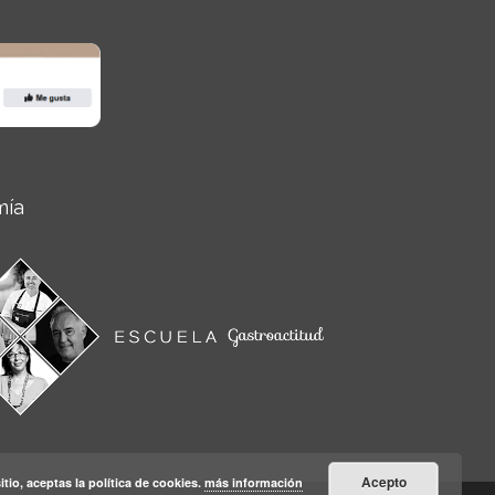
mía
Acepto
itio, aceptas la política de cookies.
más información