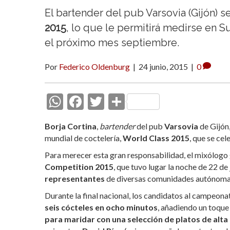
El bartender del pub Varsovia (Gijón) s
2015
, lo que le permitirá medirse en 
el próximo mes septiembre.
Por
Federico Oldenburg
|
24 junio, 2015
|
0
W
F
T
C
h
ac
w
o
Borja Cortina
,
bartender
del pub
Varsovia
de Gijón,
at
e
itt
m
mundial de coctelería,
World Class 2015
, que se ce
s
b
er
p
Para merecer esta gran responsabilidad, el mixólogo 
A
o
ar
Competition 2015
, que tuvo lugar la noche de 22 de
representantes
p
o
de diversas comunidades autónoma
ti
p
k
r
Durante la final nacional, los candidatos al campeona
seis cócteles en ocho minutos
, añadiendo un toque 
para maridar con una selección de platos de alta 