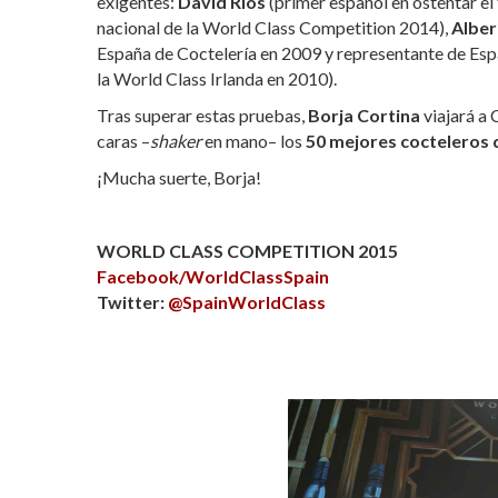
exigentes:
David Ríos
(primer español en ostentar el
nacional de la World Class Competition 2014),
Alber
España de Coctelería en 2009 y representante de Esp
la World Class Irlanda en 2010).
Tras superar estas pruebas,
Borja Cortina
viajará a
caras –
shaker
en mano– los
50 mejores cocteleros
¡Mucha suerte, Borja!
WORLD CLASS COMPETITION 2015
Facebook/WorldClassSpain
Twitter:
@SpainWorldClass