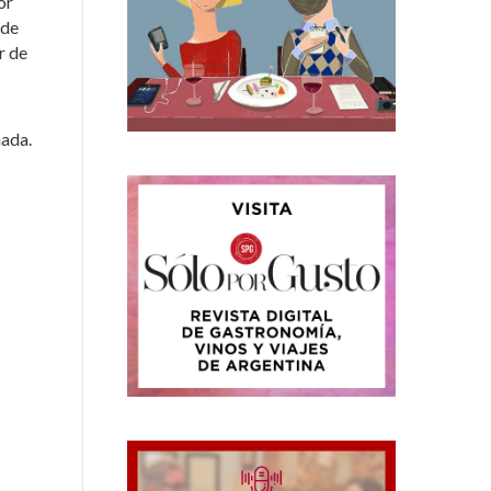
or
 de
r de
nada.