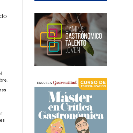
ndo
l
bre.
ass
ar
les