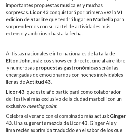
at
e
itt
m
importantes propuestas musicales y muchas
s
b
er
p
sorpresas.
Licor 43
conquistará por primera vez la
VI
A
o
ar
edición
de
Starlite
que tendrá lugar
en Marbella
para
sorprendernos con su cartel de actividades más
p
o
ti
extenso y ambicioso hasta la fecha.
p
k
r
Artistas nacionales e internacionales de la talla de
Elton John
, mágicos shows en directo, cine al aire libre
y numerosas
propuestas gastronómicas
serán las
encargadas de emocionarnos con noches inolvidables
llenas de
Actitud 43.
Licor 43
, que este año participará como colaborador
del festival más exclusivo de la ciudad marbellí con un
exclusivo
meeting point.
Celebra el verano con el combinado más actual:
Ginger
43
. Una sugerente mezcla de Licor 43, Ginger Ale y
lima recién exprimida traducido en el sabor de los que