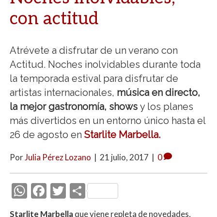
con actitud
Atrévete a disfrutar de un verano con
Actitud. Noches inolvidables durante toda
la temporada estival para disfrutar de
artistas internacionales,
música en directo,
la mejor gastronomía, shows
y los planes
más divertidos en un entorno único hasta el
26 de agosto en
Starlite Marbella.
Por
Julia Pérez Lozano
|
21 julio, 2017
|
0
W
F
T
C
h
ac
w
o
Starlite Marbella
que viene repleta de novedades,