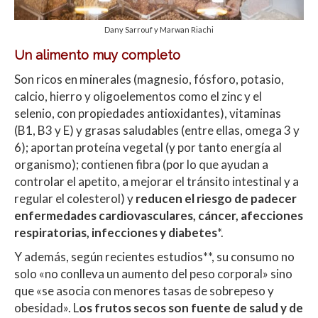
Dany Sarrouf y Marwan Riachi
Un alimento muy completo
Son ricos en minerales (magnesio, fósforo, potasio,
calcio, hierro y oligoelementos como el zinc y el
selenio, con propiedades antioxidantes), vitaminas
(B1, B3 y E) y grasas saludables (entre ellas, omega 3 y
6); aportan proteína vegetal (y por tanto energía al
organismo); contienen fibra (por lo que ayudan a
controlar el apetito, a mejorar el tránsito intestinal y a
regular el colesterol) y
reducen el riesgo de padecer
enfermedades cardiovasculares, cáncer, afecciones
respiratorias, infecciones y diabetes
*.
Y además, según recientes estudios**, su consumo no
solo «no conlleva un aumento del peso corporal» sino
que «se asocia con menores tasas de sobrepeso y
obesidad». L
os frutos secos son fuente de salud y de