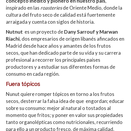
concepto inédito y pionero en nuestro país
,
s
b
er
p
inspirado en las
roasteries
de Oriente Medio, donde la
A
o
ar
cultura del fruto seco de calidad está fuertemente
arraigada y cuenta con siglos de historia.
p
o
ti
Nutnut
es un proyecto de
Dany Sarrouf y Marwan
p
k
r
Riachi
, dos empresarios de origen libanés afincados en
Madrid desde hace años y amantes de los frutos
secos, que han dedicado parte de su vida y su carrera
profesional a recorrer los principales países
productores y a estudiar sus diferentes formas de
consumo en cada región.
Fuera tópicos
Nunut quiere romper tópicos en torno a los frutos
secos, desterrar la falsa idea de que engordan; educar
sobre su consumo: mejor al natural o tostados al
momento que fritos; y poner en valor sus propiedades
tanto organolépticas como nutricionales, recurriendo
para ello a un producto fresco, de máxima calidad,