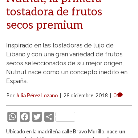
tostadora de frutos
secos premium
Inspirado en las tostadoras de lujo de
Líbano y con una gran variedad de frutos
secos seleccionados de su mejor origen,
Nutnut nace como un concepto inédito en
España.
Por
Julia Pérez Lozano
|
28 diciembre, 2018
|
0
W
F
T
C
h
ac
w
o
Ubicado en la madrileña calle Bravo Murillo
,
nace
un
at
e
itt
m