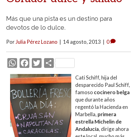
Más que una pista es un destino para
devotos de lo dulce.
Por
Julia Pérez Lozano
|
14 agosto, 2013
|
0
W
F
T
C
h
ac
w
o
Cati Schiff, hija del
at
e
itt
m
desparecido Paul Schiff,
s
b
er
p
famoso
cocinero belga
A
o
ar
que durante años
regentó la Hacienda en
p
o
ti
Marbella,
primera
p
k
r
estrella Michelin de
Andalucía
, dirige ahora
este local, mucho más