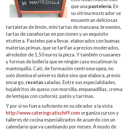
que una
pastelería
. En
su vitrina mostrador se
encuentran deliciosas
tartaletas de limón, mini tartas de manzana, brownies,
tartas de zanahorias en porciones y un exquisito
etcétera. Pasteles para llevar, elaborados con buenas
materias primas, que se tarifan a precios moderados,
alrededor de 1,50 euros la pieza. Y también cruasanes
y formas de bollería que en ningún caso escatiman la
mantequilla. Cati, de formación centroeuropea, no
solo domina el universo dulce sino que elabora, previo
encargo,
recetas
saladas. Entre sus especialidades,
hojaldritos de queso con morcilla, empanadillas, crema
de lentejas con codorniz, patés y tarrinas.
Y por si no fuera suficiente en su obrador a la vista
http://www.cateringcatischiff.com
organiza cursos y
talleres de cocina especializados de acuerdo con un
calendario que va cambiando por meses. A modo de