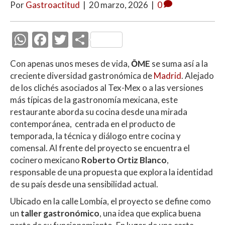
Por
Gastroactitud
|
20 marzo, 2026
|
0
W
F
T
C
h
ac
w
o
Con apenas unos meses de vida,
ŌME
se suma así a la
at
e
itt
m
creciente diversidad gastronómica de
Madrid
. Alejado
s
b
er
p
de los clichés asociados al Tex-Mex o a las versiones
A
o
ar
más típicas de la gastronomía mexicana, este
restaurante aborda su cocina desde una mirada
p
o
ti
contemporánea, centrada en el producto de
p
k
r
temporada, la técnica y diálogo entre cocina y
comensal. Al frente del proyecto se encuentra el
cocinero mexicano
Roberto Ortiz Blanco
,
responsable de una propuesta que explora la identidad
de su país desde una sensibilidad actual.
Ubicado en la calle Lombía, el proyecto se define como
un
taller gastronómico
, una idea que explica buena