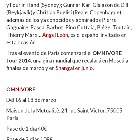
y Four in Hand (Sydney); Gunnar Karl Gislason de Dill
(Reykjavik)y Chritian Puglisi (Reale. Copenhague),
además de los ya conocidos y admirados Pierre
Gagnaire, Pascal Barbot, Pino Cuttaia, Piége, Toutain,
Thierry Marx…
Ángel León,
es el español invitado en
esta ocasión.
Tras el evento de París comenzará el
OMNIVORE
tour 2014
, una gira mundial que recalará en Moscú a
finales de marzo y en
Shangai en junio
.
OMNIVORE
Del 16 al 18 de marzo
Maison de la Mutualitè. 24 rue Saint Victor. 75005
Paris.
Pase de 1 día 40€
Pase de 3 días 109€.