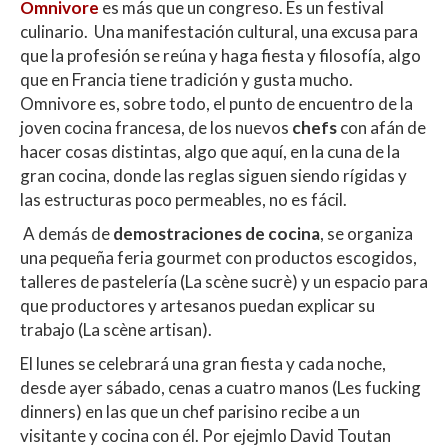
Omnivore
es más que un congreso. Es un festival
at
e
itt
m
culinario. Una manifestación cultural, una excusa para
s
b
er
p
que la profesión se reúna y haga fiesta y filosofía, algo
A
o
ar
que en Francia tiene tradición y gusta mucho.
Omnivore es, sobre todo, el punto de encuentro de la
p
o
ti
joven cocina francesa, de los nuevos
chefs
con afán de
p
k
r
hacer cosas distintas, algo que aquí, en la cuna de la
gran cocina, donde las reglas siguen siendo rígidas y
las estructuras poco permeables, no es fácil.
A demás de
demostraciones de cocina
, se organiza
una pequeña feria gourmet con productos escogidos,
talleres de pastelería (La scène sucrè) y un espacio para
que productores y artesanos puedan explicar su
trabajo (La scène artisan).
El lunes se celebrará una gran fiesta y cada noche,
desde ayer sábado, cenas a cuatro manos (Les fucking
dinners) en las que un chef parisino recibe a un
visitante y cocina con él. Por ejejmlo David Toutan