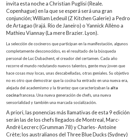
invita esta noche a Christian Puglisi (Reale.
Copenhague) en la que se esperá será una gran
conjunción; William Ledeuil (Z Kitchen Galerie) a Pedro
de Artagao (Irajá. Río de Janeiro) o Yannick Allèno a
Mathieu Viannay (La mere Brazier. Lyon).
La selección de cocineros que participan en la manifestación, algunos
completamente desconocidos, es el resultado de la búsqueda
personal de Luc Dubachent, el creador del certamen. Cada año
recorre el mundo reclutando nuevos talentos, gente muy joven que
hace cosas muy locas, unas descabelladas, otras geniales. Su objetivo
no es otro que demostrar que la cocina ha entrado en una nueva era,
alejada del academismo y la tirantez que caracterizaban la
alta
cocina
francesa. Una nueva generación de chefs, una nueva
sensorialidad y también una marcada socialización.
A priori, las ponencias más llamativas de esta 9 edición
serán las de los chefs llegados de Montreal, Marc-
Andrè Lecrerc (Grumman 78) y Charles- Antoine
Crète; los australianos del Three Blue Ducks (Sydney)