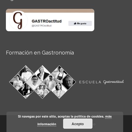
Formación en Gastronomía
Si navegas por este sitio, aceptas la política de cookies.
más
Acepto
información
Aviso legal
Condiciones de Uso