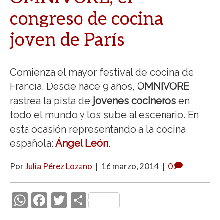
congreso de cocina
joven de París
Comienza el mayor festival de cocina de
Francia. Desde hace 9 años,
OMNIVORE
rastrea la pista de
jovenes cocineros
en
todo el mundo y los sube al escenario. En
esta ocasión representando a la cocina
española:
Ángel León
.
Por
Julia Pérez Lozano
|
16 marzo, 2014
|
0
W
F
T
C
h
ac
w
o