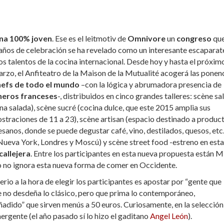
na 100% joven
. Ese es el leitmotiv de
Omnivore
un
congreso
que
años de celebración se ha revelado como un interesante escaparat
s talentos de la cocina internacional. Desde hoy y hasta el próxim
rzo, el Anfiteatro de la Maison de la Mutualité acogerá las ponen
hefs de todo el mundo
–con la lógica y abrumadora presencia de
neros franceses
-, distribuidos en cinco grandes talleres: scène sa
na salada), scène sucré (cocina dulce, que este 2015 amplia sus
traciones de 11 a 23), scène artisan (espacio destinado a produc
esanos, donde se puede degustar café, vino, destilados, quesos, etc.
Nueva York, Londres y Moscú) y scène street food -estreno en esta
callejera
. Entre los participantes en esta nueva propuesta están M
vo no ignora esta nueva forma de comer en Occidente.
erio a la hora de elegir los participantes es apostar por “gente que
e no desdeña lo clásico, pero que prima lo contemporáneo,
ñadido” que sirven menús a 50 euros. Curiosamente, en la selección
ergente (el año pasado sí lo hizo el gaditano
Angel León
).