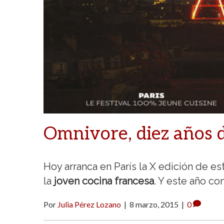
Omnivore, diez años 
Hoy arranca en París la X edición de e
la
joven cocina francesa
. Y este año c
Por
Julia Pérez Lozano
|
8 marzo, 2015
|
0