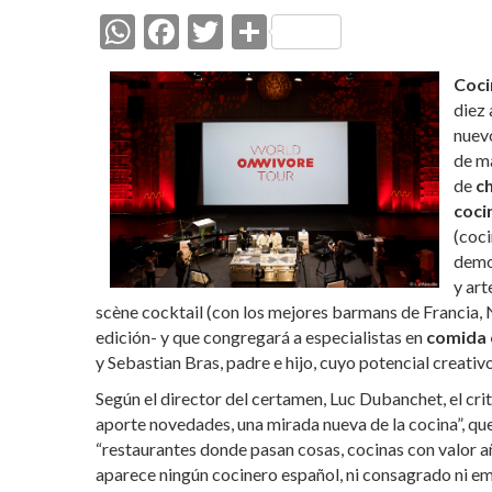
W
F
T
C
h
ac
w
o
C
oci
at
e
itt
m
diez 
s
b
er
p
nuevo
de ma
A
o
ar
de
c
p
o
ti
coci
p
k
r
(coci
demos
y art
scène cocktail (con los mejores barmans de Francia, 
edición- y que congregará a especialistas en
comida 
y Sebastian Bras, padre e hijo, cuyo potencial creati
Según el director del certamen, Luc Dubanchet, el crit
aporte novedades, una mirada nueva de la cocina”, qu
“restaurantes donde pasan cosas, cocinas con valor a
aparece ningún cocinero español, ni consagrado ni em