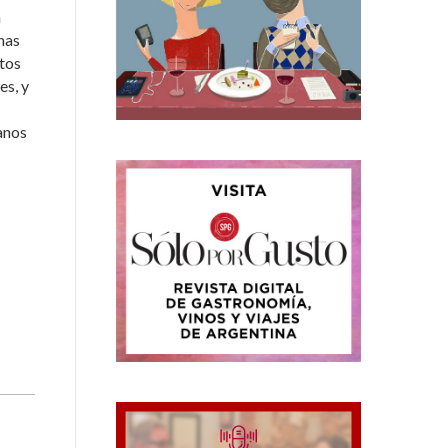
n
nas
atos
es, y
manos