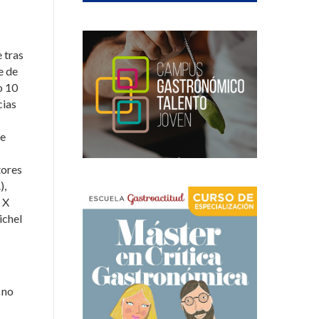
 tras
e de
o 10
cias
le
tores
),
 X
ichel
 no