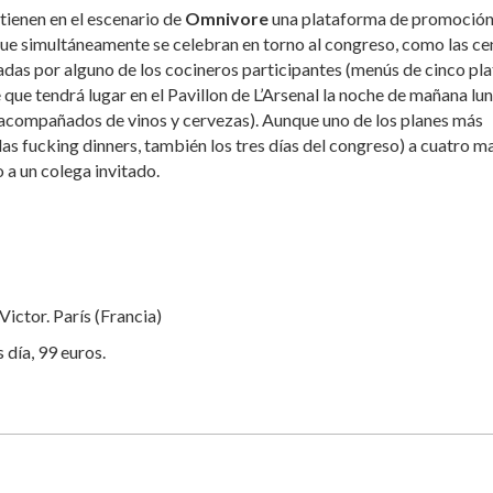
ienen en el escenario de
Omnivore
una plataforma de promoció
 que simultáneamente se celebran en torno al congreso, como las ce
adas por alguno de los cocineros participantes (menús de cinco pl
que tendrá lugar en el Pavillon de L’Arsenal la noche de mañana lun
 (acompañados de vinos y cervezas). Aunque uno de los planes más
adas fucking dinners, también los tres días del congreso) a cuatro 
 a un colega invitado.
Victor. París (Francia)
 día, 99 euros.