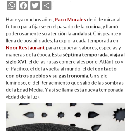
W
F
T
C
h
ac
w
o
Hace ya muchos años,
Paco Morales
dejó de mirar al
at
e
itt
m
futuro para fijarse en el pasado de la
cocina
, y llamó
s
b
er
p
poderosamente su atención la
andalusí
. Chispeante y
A
o
ar
llena de posibilidades, la explora cada temporada en
Noor Restaurant
para recuperar sabores, especias y
p
o
ti
maneras de la época. Esta
séptima temporada, viaja al
p
k
r
siglo XVI
, el de las rutas comerciales por el Atlántico y
el Pacífico, el de la vuelta al mundo, el del
contacto
con otros pueblos y su gastronomía
. Un siglo
luminoso, el del Renacimiento que salió de las sombras
de la Edad Media. Y así se llama esta nueva temporada,
«Edad de la luz».