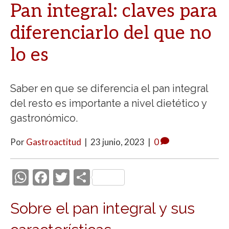
Pan integral: claves para
diferenciarlo del que no
lo es
Saber en que se diferencia el pan integral
del resto es importante a nivel dietético y
gastronómico.
Por
Gastroactitud
|
23 junio, 2023
|
0
W
F
T
C
h
ac
w
o
Sobre el pan integral y sus
at
e
itt
m
s
b
er
p