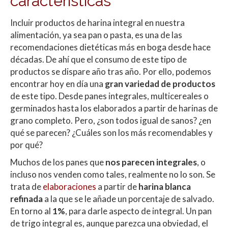
características
A
o
ar
Incluir productos de harina integral en nuestra
p
o
ti
alimentación, ya sea pan o pasta, es una de las
p
k
r
recomendaciones dietéticas más en boga desde hace
décadas. De ahí que el consumo de este tipo de
productos se dispare año tras año. Por ello, podemos
encontrar hoy en día una
gran variedad de productos
de este tipo. Desde panes integrales, multicereales o
germinados hasta los elaborados a partir de harinas de
grano completo. Pero, ¿son todos igual de sanos? ¿en
qué se parecen? ¿Cuáles son los más recomendables y
por qué?
Muchos de los panes que
nos parecen integrales
, o
incluso nos venden como tales, realmente no lo son. Se
trata de
elaboraciones
a partir de
harina blanca
refinada
a la que se le añade un porcentaje de salvado.
En torno al
1%
, para darle aspecto de integral.
Un pan
de trigo integral es, aunque parezca una obviedad, el