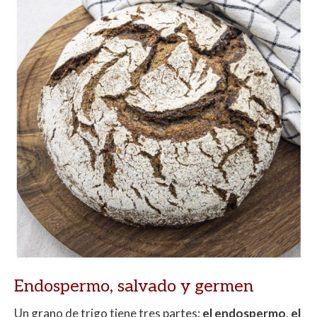
Endospermo, salvado y germen
Un grano de trigo tiene tres partes:
el endospermo
,
el