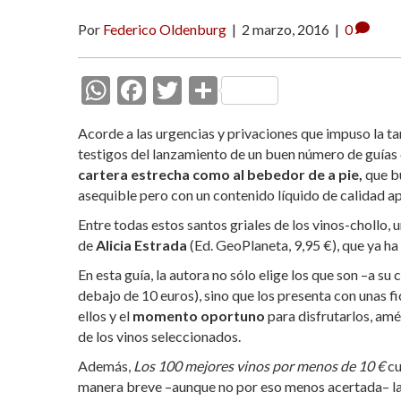
Por
Federico Oldenburg
|
2 marzo, 2016
|
0
W
F
T
C
h
ac
w
o
Acorde a las urgencias y privaciones que impuso la 
at
e
itt
m
testigos del lanzamiento de un buen número de guías 
s
b
er
p
cartera estrecha como al bebedor de a pie,
que b
asequible pero con un contenido líquido de calidad ap
A
o
ar
Entre todas estos santos griales de los vinos-chollo, 
p
o
ti
de
Alicia Estrada
(Ed. GeoPlaneta, 9,95 €), que ya ha
p
k
r
En esta guía, la autora no sólo elige los que son –a su 
debajo de 10 euros), sino que los presenta con unas f
ellos y el
momento oportuno
para disfrutarlos, amé
de los vinos seleccionados.
Además,
Los 100 mejores vinos por menos de 10 €
cu
manera breve –aunque no por eso menos acertada– las