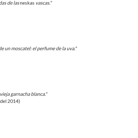
das de las
neskas
vascas."
e un moscatel: el perfume de la uva."
 vieja garnacha blanca."
 del 2014)