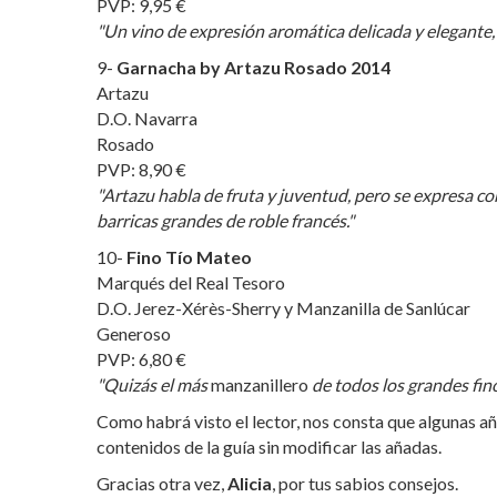
PVP: 9,95 €
"Un vino de expresión aromática delicada y elegante, 
9-
Garnacha by Artazu Rosado 2014
Artazu
D.O. Navarra
Rosado
PVP: 8,90 €
"Artazu habla de fruta y juventud, pero se expresa co
barricas grandes de roble francés."
10-
Fino Tío Mateo
Marqués del Real Tesoro
D.O. Jerez-Xérès-Sherry y Manzanilla de Sanlúcar
Generoso
PVP: 6,80 €
"Quizás el más
manzanillero
de todos los grandes fino
Como habrá visto el lector, nos consta que algunas a
contenidos de la guía sin modificar las añadas.
Gracias otra vez,
Alicia
, por tus sabios consejos.