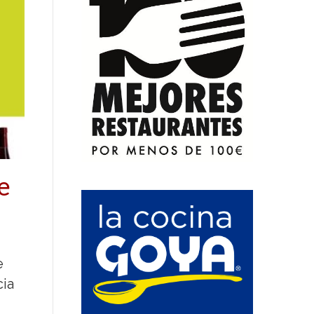
e
e
cia