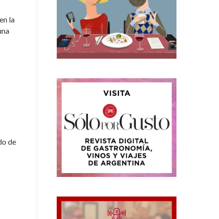
en la
una
do de