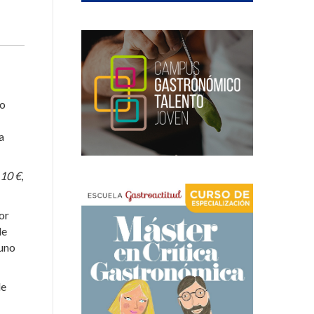
do
a
 10 €
,
or
de
 uno
de