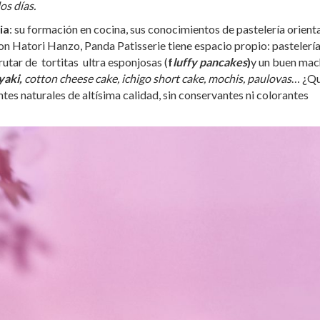
os días.
ia
: su formación en cocina, sus conocimientos de pastelería orienta
n Hatori Hanzo, Panda Patisserie tiene espacio propio: pastelerí
frutar de tortitas ultra esponjosas (
f
luffy pancakes
)
y un buen ma
yaki,
cotton cheese cake, ichigo short cake, mochis, paulovas
… ¿Q
es naturales de altísima calidad, sin conservantes ni colorantes