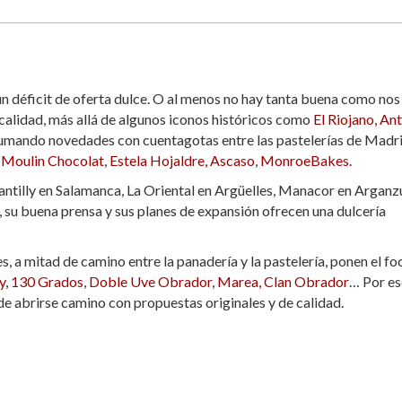
 un déficit de oferta dulce. O al menos no hay tanta buena como nos
 calidad, más allá de algunos iconos históricos como
El Riojano,
Ant
o sumando novedades con cuentagotas entre las pastelerías de Madr
,
Moulin Chocolat
,
Estela Hojaldre,
Ascaso
,
MonroeBakes.
tilly en Salamanca, La Oriental en Argüelles, Manacor en Arganz
, su buena prensa y sus planes de expansión ofrecen una dulcería
a mitad de camino entre la panadería y la pastelería, ponen el fo
y
,
130 Grados
,
Doble Uve Obrador
,
Marea,
Clan Obrador
… Por es
de abrirse camino con propuestas originales y de calidad.