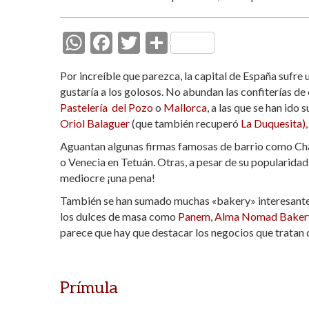
W
F
T
C
h
ac
w
o
Por increíble que parezca, la capital de España sufre
at
e
itt
m
gustaría a los golosos. No abundan las confiterías de
s
b
er
p
Pastelería del Pozo
o
Mallorca
, a las que se han id
Oriol Balaguer
(que también recuperó
La Duquesita)
A
o
ar
Aguantan algunas firmas famosas de barrio como Chan
p
o
ti
o Venecia en Tetuán. Otras, a pesar de su popularidad
p
k
r
mediocre ¡una pena!
También se han sumado muchas «bakery» interesantes, 
los dulces de masa como
Panem
,
Alma Nomad Baker
parece que hay que destacar los negocios que tratan 
Prímula