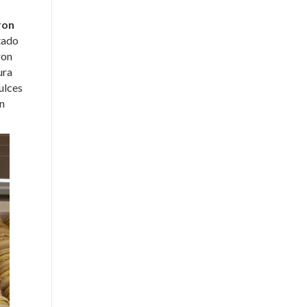
ron
tado
ron
ura
ulces
un