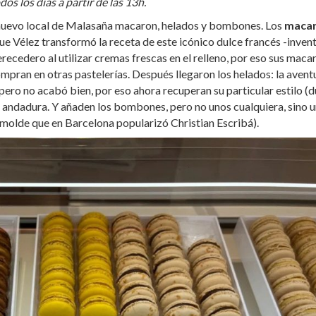
os los días a partir de las 13h.
 nuevo local de Malasaña macaron, helados y bombones. Los
maca
ue Vélez transformó la receta de este icónico dulce francés -inven
recedero al utilizar cremas frescas en el relleno, por eso sus maca
mpran en otras pastelerías. Después llegaron los helados: la avent
ro no acabó bien, por eso ahora recuperan su particular estilo (d
a andadura. Y añaden los bombones, pero no unos cualquiera, sino 
(molde que en Barcelona popularizó Christian Escribá).