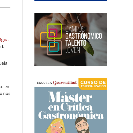
igua
id:
uela
co en
o nos