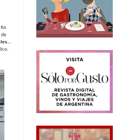
fin
 de
oles
…
ico.