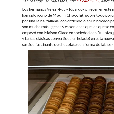
San Marcos, 32. Malasaña. Tel::
919 47 16 77.
Abre tod
Los hermanos Vélez -Puy y Ricardo- ofrecen en este
han sido icono de
Moulin Chocolat
, sobre todo porq
por una reina italiana- convirtiéndolo en un bocado pe
son mucho más ligeros y esponjosos que los que se co
empezó con Maison Glacè en sociedad con Bullbiza, pe
y tartas clásicas convertidos en helado) en esta nuev
surtido fascinante de chocolate con forma de labios 