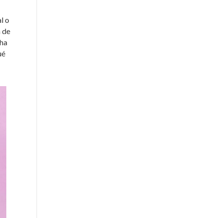
l o
a de
cha
ué