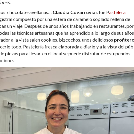
lunes.
rojos, chocolate-avellanas…
Claudia Covarruvias
fue P
astelera
gistral compuesto por una esfera de caramelo soplado rellena de
an un viaje. Después de unos años trabajando en restaurantes, por 
odas las técnicas artesanas que ha aprendido a lo largo de sus años
brador a la vista salen cookies, bizcochos, unos deliciosos
profiter
lo todo. Pastelería fresca elaborada a diario y a la vista del públ
 piezas para llevar, en el local se puede disfrutar de estupendos
aciones.