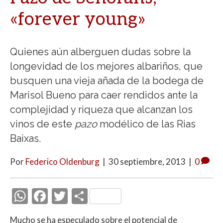
«forever young»
Quienes aún alberguen dudas sobre la
longevidad de los mejores albariños, que
busquen una vieja añada de la bodega de
Marisol Bueno para caer rendidos ante la
complejidad y riqueza que alcanzan los
vinos de este
pazo
modélico de las Rias
Baixas.
Por
Federico Oldenburg
|
30 septiembre, 2013
|
0
W
F
T
C
h
ac
w
o
Mucho se ha especulado sobre el potencial de