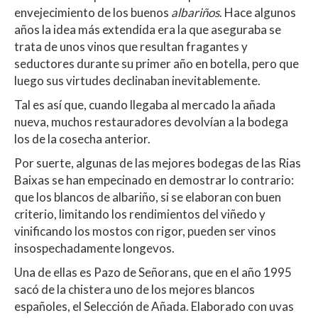
at
e
itt
m
envejecimiento de los buenos
albariños
. Hace algunos
s
b
er
p
años la idea más extendida era la que aseguraba se
A
o
ar
trata de unos vinos que resultan fragantes y
seductores durante su primer año en botella, pero que
p
o
ti
luego sus virtudes declinaban inevitablemente.
p
k
r
Tal es así que, cuando llegaba al mercado la añada
nueva, muchos restauradores devolvían a la bodega
los de la cosecha anterior.
Por suerte, algunas de las mejores bodegas de las Rias
Baixas se han empecinado en demostrar lo contrario:
que los blancos de albariño, si se elaboran con buen
criterio, limitando los rendimientos del viñedo y
vinificando los mostos con rigor, pueden ser vinos
insospechadamente longevos.
Una de ellas es Pazo de Señorans, que en el año 1995
sacó de la chistera uno de los mejores blancos
españoles, el Selección de Añada. Elaborado con uvas