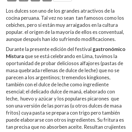
h
ac
w
o
Los dulces son uno de los grandes atractivos de la
at
e
itt
m
cocina peruana. Tal vez no sean tan famosos como los
s
b
er
p
cebiches, pero sí están muy arraigados en la cultura
A
o
ar
popular. el origen de la mayoría de ellos es conventual,
aunque después han ido sufriendo modificaciones.
p
o
ti
Durante la presente edición del festival
gastronómico
p
k
r
Mistura
que se está celebrando en Lima, tuvimos la
oportunidad de probar deliciosos alfajores (pastas de
masa quebrada rellenas de dulce de leche) que no se
parecen a los argentinos; tremendos kingkones,
también con el dulce de leche como ingrediente
esencial; el delicado dulce de maná, elaborado con
leche, huevo y azúcar y los populares picarones que
son una versión de las porras (u otros dulces de masa
fritos) cuya pasta se prepara con trigo pero también
puede elaborarse con otros ingredientes. Su fritura es
tan precisa que no absorben aceite. Resultan crujientes