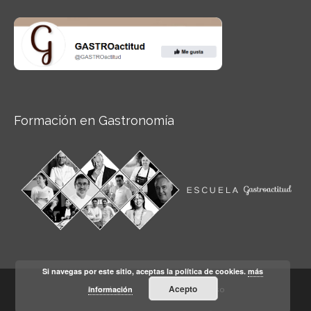
Formación en Gastronomía
Si navegas por este sitio, aceptas la política de cookies.
más
Acepto
información
Aviso legal
Condiciones de Uso