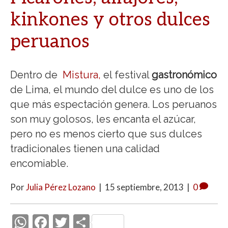
kinkones y otros dulces
peruanos
Dentro de
Mistura,
el festival
gastronómico
de Lima, el mundo del dulce es uno de los
que más espectación genera. Los peruanos
son muy golosos, les encanta el azúcar,
pero no es menos cierto que sus dulces
tradicionales tienen una calidad
encomiable.
Por
Julia Pérez Lozano
|
15 septiembre, 2013
|
0
W
F
T
C