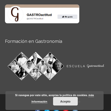
Formación en Gastronomía
Si navegas por este sitio, aceptas la política de cookies.
más
Acepto
información
Aviso legal
Condiciones de Uso