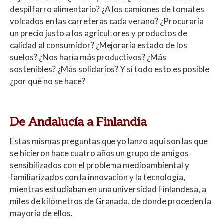
s
b
er
p
despilfarro alimentario? ¿A los camiones de tomates
A
o
ar
volcados en las carreteras cada verano? ¿Procuraría
un precio justo a los agricultores y productos de
p
o
ti
calidad al consumidor? ¿Mejoraría estado de los
p
k
r
suelos? ¿Nos haría más productivos? ¿Más
sostenibles? ¿Más solidarios? Y si todo esto es posible
¿por qué no se hace?
De Andalucía a Finlandia
Estas mismas preguntas que yo lanzo aquí son las que
se hicieron hace cuatro años un grupo de amigos
sensibilizados con el problema medioambiental y
familiarizados con la innovación y la tecnología,
mientras estudiaban en una universidad Finlandesa, a
miles de kilómetros de Granada, de donde proceden la
mayoría de ellos.