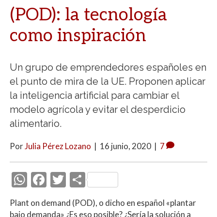
(POD): la tecnología
como inspiración
Un grupo de emprendedores españoles en
el punto de mira de la UE. Proponen aplicar
la inteligencia artificial para cambiar el
modelo agrícola y evitar el desperdicio
alimentario.
Por
Julia Pérez Lozano
|
16 junio, 2020
|
7
W
F
T
C
h
ac
w
o
Plant on demand (POD), o dicho en español «plantar
at
e
itt
m
bajo demanda» ¿Es eso posible? ¿Sería la solución a