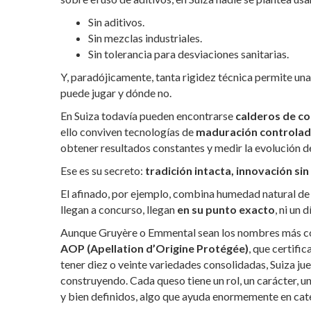
Sin aditivos.
Sin mezclas industriales.
Sin tolerancia para desviaciones sanitarias.
Y, paradójicamente, tanta rigidez técnica permite un
puede jugar y dónde no.
En Suiza todavía pueden encontrarse
calderos de c
ello conviven tecnologías de
maduración controla
obtener resultados constantes y medir la evolución de
Ese es su secreto:
tradición intacta, innovación sin
El afinado, por ejemplo, combina humedad natural de
llegan a concurso, llegan
en su punto exacto
, ni un 
Aunque Gruyère o Emmental sean los nombres más co
AOP (Apellation d’Origine Protégée)
, que certifi
tener diez o veinte variedades consolidadas, Suiza jue
construyendo.
Cada queso tiene un rol, un carácter, u
y bien definidos, algo que ayuda enormemente en cate