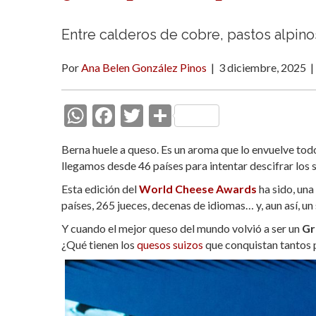
Entre calderos de cobre, pastos alpinos
Por
Ana Belen González Pinos
|
3 diciembre, 2025
|
W
F
T
C
h
ac
w
o
Berna huele a queso. Es un aroma que lo envuelve todo: 
at
e
itt
m
llegamos desde 46 países para intentar descifrar los
s
b
er
p
Esta edición del
World Cheese Awards
ha sido, una
A
o
ar
países
, 265 jueces, decenas de idiomas… y, aun así, u
p
o
ti
Y cuando el mejor queso del mundo volvió a ser un
Gr
p
k
r
¿Qué tienen los
quesos suizos
que conquistan tantos 