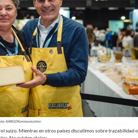
oto: KARGOKommunication
rol suizo. Mientras en otros países discutimos sobre trazabilidad o
rlos. No existen atajos: