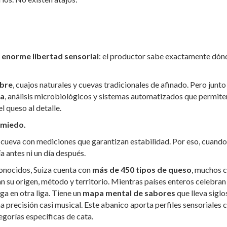
a
enorme libertad sensorial
: el productor sabe exactamente dón
obre
, cuajos naturales y cuevas tradicionales de afinado. Pero junto
da
, análisis microbiológicos y sistemas automatizados que permite
l queso al detalle.
 miedo.
 cueva con mediciones que garantizan estabilidad. Por eso, cuando
día antes ni un día después.
nocidos, Suiza cuenta con
más de 450 tipos de queso
, muchos 
can su origen, método y territorio.
Mientras países enteros celebran
ga en otra liga. T
iene un
mapa mental de sabores
que lleva siglo
na precisión casi musical.
Este abanico aporta perfiles sensoriales 
gorías específicas de cata.