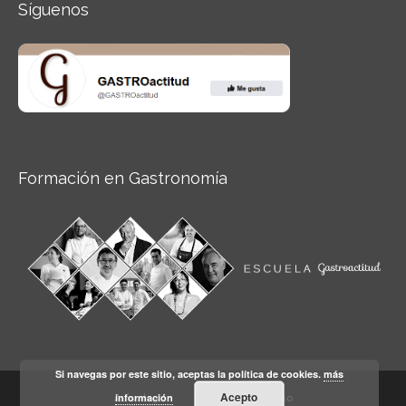
Síguenos
Formación en Gastronomía
Si navegas por este sitio, aceptas la política de cookies.
más
Acepto
información
Aviso legal
Condiciones de Uso