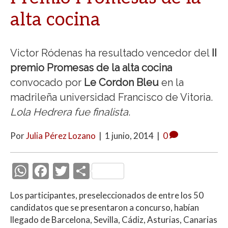
alta cocina
Victor Ródenas ha resultado vencedor del
II
premio Promesas de la alta cocina
convocado por
Le Cordon Bleu
en la
madrileña universidad Francisco de Vitoria.
Lola Hedrera fue finalista
.
Por
Julia Pérez Lozano
|
1 junio, 2014
|
0
W
F
T
C
h
ac
w
o
Los participantes, preseleccionados de entre los 50
at
e
itt
m
candidatos que se presentaron a concurso, habían
s
b
er
p
llegado de Barcelona, Sevilla, Cádiz, Asturias, Canarias