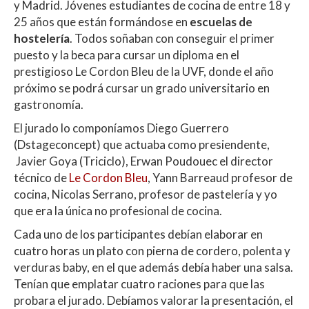
A
o
ar
y Madrid. Jóvenes estudiantes de cocina de entre 18 y
25 años que están formándose en
escuelas de
p
o
ti
hostelería
. Todos soñaban con conseguir el primer
p
k
r
puesto y la beca para cursar un diploma en el
prestigioso Le Cordon Bleu de la UVF, donde el año
próximo se podrá cursar un grado universitario en
gastronomía.
El jurado lo componíamos Diego Guerrero
(Dstageconcept) que actuaba como presiendente,
Javier Goya (Triciclo), Erwan Poudouec el director
técnico de
Le Cordon Bleu
, Yann Barreaud profesor de
cocina, Nicolas Serrano, profesor de pastelería y yo
que era la única no profesional de cocina.
Cada uno de los participantes debían elaborar en
cuatro horas un plato con pierna de cordero, polenta y
verduras baby, en el que además debía haber una salsa.
Tenían que emplatar cuatro raciones para que las
probara el jurado. Debíamos valorar la presentación, el